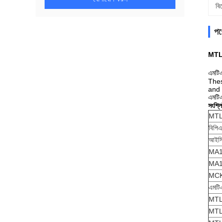
বি
পণ্
MTL5
এমটিএ
Thes
and 
এমটিএ
সংশ্লি
MTL
বিপি
আইসি
MA1
MA1
MC
এমটি
MTL
MTL