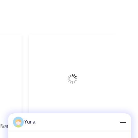
ভিডিও
Yuna
 আইসোলেটর
MTL5525 MTL নিরাপত্তা বাধা নিম্ন বর্তমান
লুপ চালিত Solenoid Alam ড্রাইভার