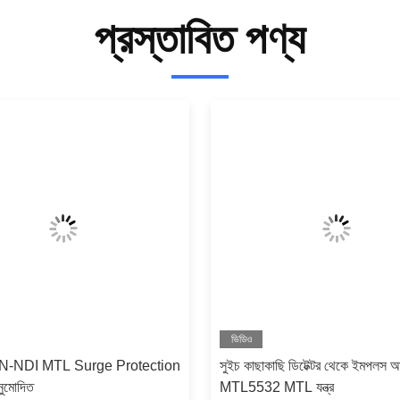
প্রস্তাবিত পণ্য
ভিডিও
N-NDI MTL Surge Protection
সুইচ কাছাকাছি ডিটেক্টর থেকে ইমপলস
ুমোদিত
MTL5532 MTL যন্ত্র