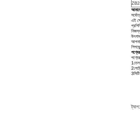
ZB2
আমাদে
সর্বোত
এই ক্ষ
প্রশিক্
নিজস্ব
উৎপাদ
আপনার
শিপমেন
পণ্যের
পণ্যের
1তেল 
2পেট্
3সিটি 
ট্যাগ