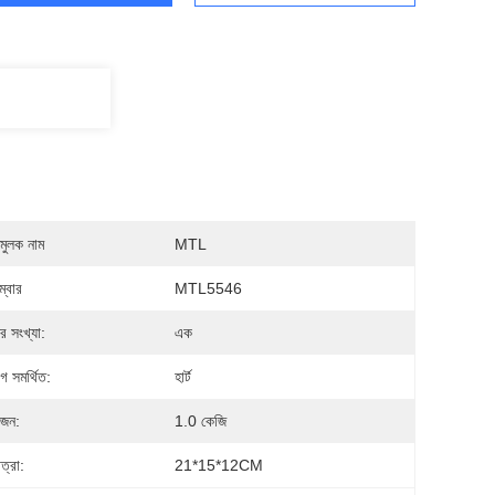
মুলক নাম
MTL
্বার
MTL5546
ের সংখ্যা:
এক
 সমর্থিত:
হার্ট
ওজন:
1.0 কেজি
ত্রা:
21*15*12CM