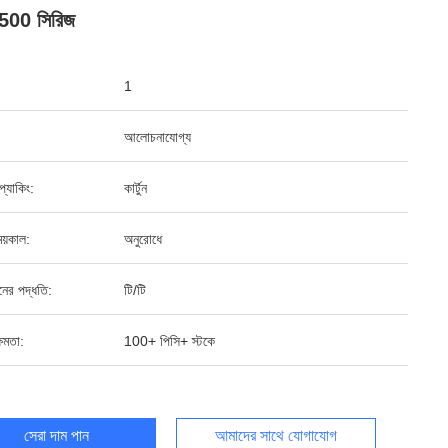
5500 সিরিজ
1
আলোচনাযোগ্য
ড প্যাকিং:
কার্টুন
য়কাল:
অনুরোধে
ানের পদ্ধতি:
টি/টি
ষমতা:
100+ পিসি+ স্টকে
সেরা দাম পান
আমাদের সাথে যোগাযোগ