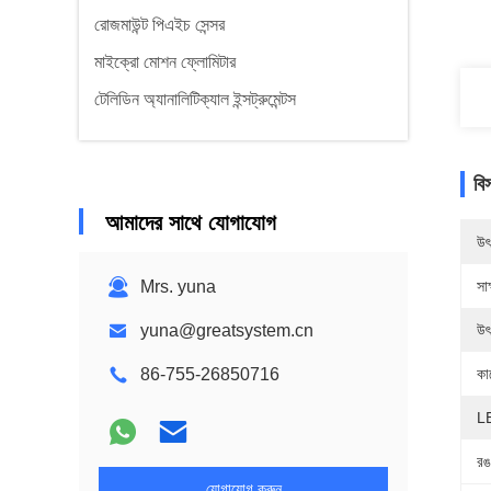
রোজমাউন্ট পিএইচ সেন্সর
মাইক্রো মোশন ফ্লোমিটার
টেলিডিন অ্যানালিটিক্যাল ইন্সট্রুমেন্টস
বি
আমাদের সাথে যোগাযোগ
উৎ
Mrs. yuna
সাক
yuna@greatsystem.cn
উৎ
86-755-26850716
কা
LE
রঙ
যোগাযোগ করুন