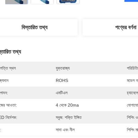
বিস্তারিত তথ্য
পণ্যের বর্ণনা
স্তারিত তথ্য
পত্তি স্থল
যুক্তরাজ্য
পরিচিতি
্ষ্যদান
ROHS
মডেল নম
পাদন:
এমটিএল
চ্যানেল
জের আওতা:
4 থেকে 20ma
যোগাযোগ
D নির্দেশক:
সবুজ: শক্তি ইঙ্গিত
শিপিং 
:
সাদা এবং নীল
শিপিং মা