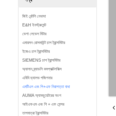
জিই বেন্টলি নেভাদা
E&H ইনস্ট্রুমেন্ট
ভেগা লেভেল মিটার
এমারসন রোসমাউন্ট চাপ ট্রান্সমিটার
ইজেএ চাপ ট্রান্সমিটার
SIEMENS চাপ ট্রান্সমিটার
অ্যালান ব্র্যাডলি কমপ্যাক্টলগিক্স
এবিবি ভ্যালভ পজিশনার
এমটিএল এবং পি+এফ নিরাপত্তা বাধা
AUMA অ্যাকচুয়েটরের অংশ
আইএফএম এবং পি + এফ সেন্সর
তাপমাত্রা ট্রান্সমিটার