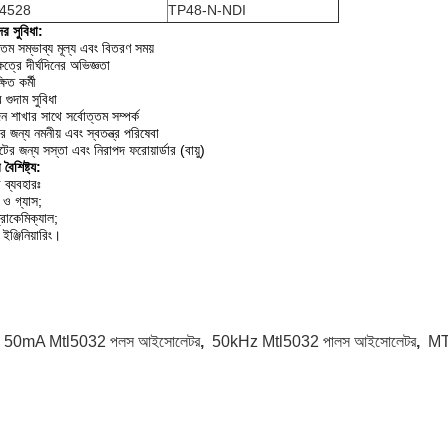
4528
TP48-N-NDI
র সুবিধা:
্তম সম্ভাব্য মূল্য এবং বিতরণ সময়
েত্রে দীর্ঘদিনের অভিজ্ঞতা
ষিত কর্মী
 গুদাম সুবিধা
ন শাখার সাথে সর্বোত্তম সম্পর্ক
 জন্য নমনীয় এবং স্বতন্ত্র পরিষেবা
্টের জন্য সস্তা এবং নিরাপদ ফরোয়ার্ডার (বায়ু)
 বৈশিষ্ট্য:
 ব্যবহারঃ
ও গ্যাস;
রোকেমিক্যাল;
ইঞ্জিনিয়ারিং।
:
50mA Mtl5032 পলস আইসোলেটর
,
50kHz Mtl5032 পালস আইসোলেটর
,
MTL