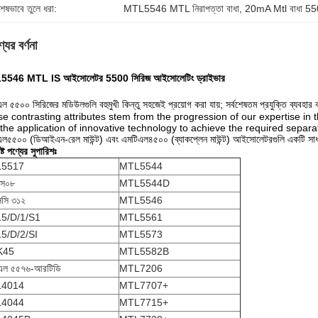
শেষভাবে তুলে ধরা:
MTL5546 MTL নিরাপত্তা বাধা
, 
20mA Mtl বাধা 55
যের বর্ণনা
546 MTL IS আইসোলেটর 5500 সিরিজ আইসোলেটিং ড্রাইভার
ল ৫৫০০ সিরিজের মডিউলগুলি বহুমুখী কিন্তু সহজেই প্রয়োগ করা যায়; সর্বশেষতম প্রযুক্তি ব্যবহা
e contrasting attributes stem from the progression of our expertise in t
the application of innovative technology to achieve the required separat
ল৫৫০০ (ডিআইএন-রেল মাউন্ট) এবং এমটিএল৪৫০০ (ব্যাকপ্লেন মাউন্ট) আইসোলেটরগুলি একটি সাধারণ
ষ্ট পণ্যের সুপারিশঃ
5517
MTL5544
এস০৮
MTL5544D
সি ৩১২
MTL5546
5/D/1/S1
MTL5561
5/D/2/SI
MTL5573
K45
MTL5582B
এল ৫৫৭৬-আরটিডি
MTL7206
4014
MTL7707+
4044
MTL7715+