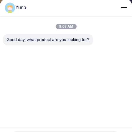
নিয়ন্ত্রণ
Yuna
আমাদের
9:08 AM
সাথে
Good day, what product are you looking for?
যোগাযোগ
করুন
খবর
উদ্ধৃতির
জন্য
আবেদন
সুইচ কাছাকাছি ডিটেক্টর থেকে ইমপলস আইসোলেটর MTL5532 MTL যন্ত্র