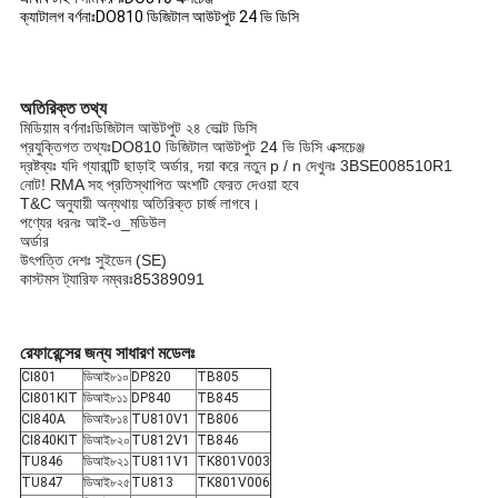
ক্যাটালগ বর্ণনাঃDO810 ডিজিটাল আউটপুট 24 ভি ডিসি
অতিরিক্ত তথ্য
মিডিয়াম বর্ণনাঃডিজিটাল আউটপুট ২৪ ভোল্ট ডিসি
প্রযুক্তিগত তথ্যঃDO810 ডিজিটাল আউটপুট 24 ভি ডিসি এক্সচেঞ্জ
দ্রষ্টব্যঃ যদি গ্যারান্টি ছাড়াই অর্ডার, দয়া করে নতুন p / n দেখুনঃ 3BSE008510R1
নোট! RMA সহ প্রতিস্থাপিত অংশটি ফেরত দেওয়া হবে
T&C অনুযায়ী অন্যথায় অতিরিক্ত চার্জ লাগবে।
পণ্যের ধরনঃ আই-ও_মডিউল
অর্ডার
উৎপত্তি দেশঃ সুইডেন (SE)
কাস্টমস ট্যারিফ নম্বরঃ85389091
রেফারেন্সের জন্য সাধারণ মডেলঃ
CI801
ডিআই৮১০
DP820
TB805
CI801KIT
ডিআই৮১১
DP840
TB845
CI840A
ডিআই৮১৪
TU810V1
TB806
CI840KIT
ডিআই৮২০
TU812V1
TB846
TU846
ডিআই৮২১
TU811V1
TK801V003
TU847
ডিআই৮২৫
TU813
TK801V006