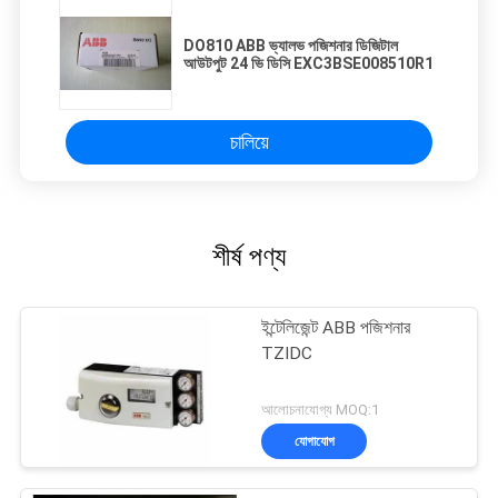
DO810 ABB ভ্যালভ পজিশনার ডিজিটাল
আউটপুট 24 ভি ডিসি EXC3BSE008510R1
চালিয়ে
শীর্ষ পণ্য
ইন্টেলিজেন্ট ABB পজিশনার
TZIDC
আলোচনাযোগ্য MOQ:1
যোগাযোগ