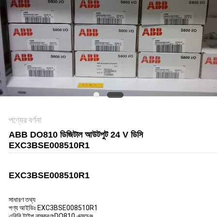
সাইট
ম্যাপ
গোপনীয়তা
নীতি
পণ্যের বর্ণনা
ABB DO810 ডিজিটাল আউটপুট 24 V ডিসি
EXC3BSE008510R1
EXC3BSE008510R1
সাধারণ তথ্য
পণ্য আইডিঃ EXC3BSE008510R1
এবিবি টাইপ নামকরণঃDO810 এক্সচেঞ্জ