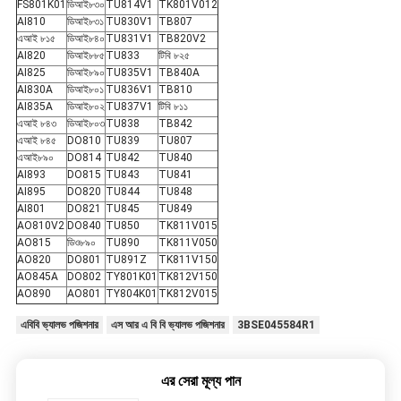
FS801K01
ডিআই৮৩০
TU814V1
TK801V012
AI810
ডিআই৮৩১
TU830V1
TB807
এআই ৮১৫
ডিআই৮৪০
TU831V1
TB820V2
AI820
ডিআই৮৮৫
TU833
টিবি ৮২৫
AI825
ডিআই৮৯০
TU835V1
TB840A
AI830A
ডিআই৮০১
TU836V1
TB810
AI835A
ডিআই৮০২
TU837V1
টিবি ৮১১
এআই ৮৪৩
ডিআই৮০৩
TU838
TB842
এআই ৮৪৫
DO810
TU839
TU807
এআই৮৯০
DO814
TU842
TU840
AI893
DO815
TU843
TU841
AI895
DO820
TU844
TU848
AI801
DO821
TU845
TU849
AO810V2
DO840
TU850
TK811V015
AO815
ডিও৮৯০
TU890
TK811V050
AO820
DO801
TU891Z
TK811V150
AO845A
DO802
TY801K01
TK812V150
AO890
AO801
TY804K01
TK812V015
এবিবি ভ্যালভ পজিশনার
এস আর এ বি বি ভ্যালভ পজিশনার
3BSE045584R1
এর সেরা মূল্য পান