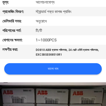
মূল্য:
আলোচনাযোগ্য
নিয়ন্ত্রণ
প্যাকেজিং বিবরণ:
স্ট্যান্ডার্ড শক্ত কাগজ প্যাকিং
আমাদের
ডেলিভারি সময়:
অনুরোধে
সাথে
পরিশোধের শর্ত:
টি/টি
যোগাযোগ
যোগানের ক্ষমতা:
1~1000PCS
করুন
লক্ষণীয় করা:
,
,
DO810 ABB ভ্যালভ পজিশনার
24 ভোল্ট এবিবি ভ্যালভ পজিশনার
EXC3BSE008510R1
খবর
ভালো দাম
উদ্ধৃতির
জন্য
আবেদন