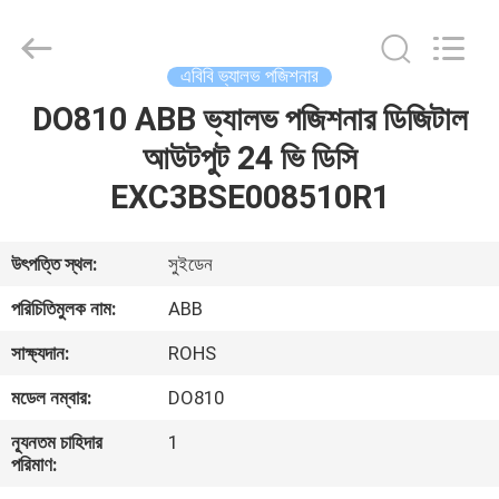
GREAT
SYSTEM
INDUSTRY
CO.
LTD.
এবিবি ভ্যালভ পজিশনার
All
Rights
Reserved.
DO810 ABB ভ্যালভ পজিশনার ডিজিটাল
বাড়ি
আউটপুট 24 ভি ডিসি
পণ্য
EXC3BSE008510R1
আমাদের
উৎপত্তি স্থল:
সুইডেন
সম্পর্কে
পরিচিতিমুলক নাম:
ABB
সাক্ষ্যদান:
ROHS
কারখানা
মডেল নম্বার:
DO810
ভ্রমণ
ন্যূনতম চাহিদার
1
পরিমাণ:
মান