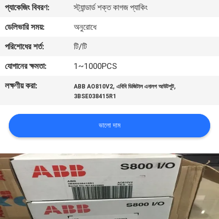
প্যাকেজিং বিবরণ:
স্ট্যান্ডার্ড শক্ত কাগজ প্যাকিং
নিয়ন্ত্রণ
ডেলিভারি সময়:
অনুরোধে
আমাদের
পরিশোধের শর্ত:
টি/টি
সাথে
যোগানের ক্ষমতা:
1~1000PCS
যোগাযোগ
লক্ষণীয় করা:
,
,
ABB AO810V2
এবিবি ডিজিটাল এনালগ আউটপুট
করুন
3BSE038415R1
খবর
ভালো দাম
উদ্ধৃতির
জন্য
আবেদন