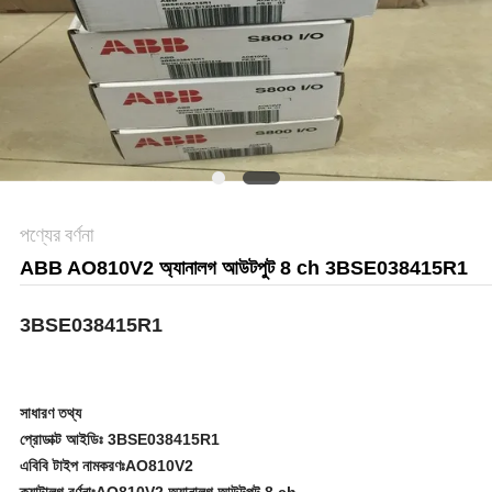
সাইট
ম্যাপ
গোপনীয়তা
নীতি
পণ্যের বর্ণনা
ABB AO810V2 অ্যানালগ আউটপুট 8 ch 3BSE038415R1
3BSE038415R1
সাধারণ তথ্য
প্রোডাক্ট আইডিঃ 3BSE038415R1
এবিবি টাইপ নামকরণঃAO810V2