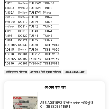
AI825
ডিআই৮৯০
TU835V1
TB840A
AI830A
ডিআই৮০১
TU836V1
TB810
AI835A
ডিআই৮০২
TU837V1
টিবি ৮১১
এআই ৮৪৩
ডিআই৮০৩
TU838
TB842
এআই ৮৪৫
DO810
TU839
TU807
এআই৮৯০
DO814
TU842
TU840
AI893
DO815
TU843
TU841
AI895
DO820
TU844
TU848
AI801
DO821
TU845
TU849
AO810V2
DO840
TU850
TK811V015
AO815
ডিও৮৯০
TU890
TK811V050
AO820
DO801
TU891Z
TK811V150
AO845A
DO802
TY801K01
TK812V150
AO890
AO801
TY804K01
TK812V015
এবিবি ভ্যালভ পজিশনার
এস আর এ বি বি ভ্যালভ পজিশনার
3BSE045584R1
এর সেরা মূল্য পান
ABB AO810V2 ডিজিটাল এনালগ আউটপুট 8
Ch, 3BSE038415R1