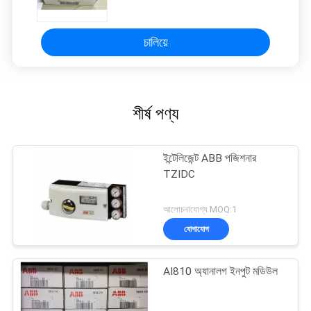
চালিয়ে
শীর্ষ পণ্য
ইন্টেলিজেন্ট ABB পজিশনার
TZIDC
আলোচনাযোগ্য MOQ:1
যোগাযোগ
AI810 অ্যানালগ ইনপুট মডিউল