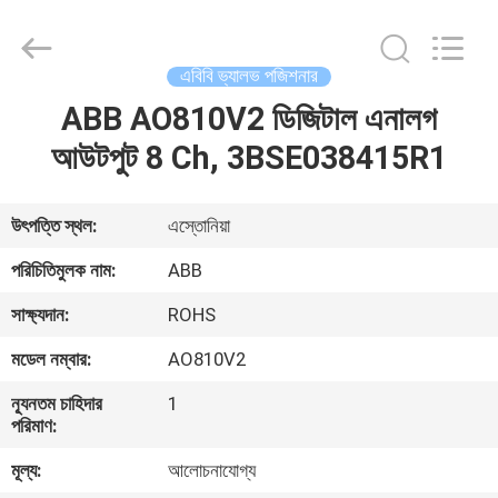
GREAT
SYSTEM
INDUSTRY
CO.
LTD.
এবিবি ভ্যালভ পজিশনার
All
Rights
Reserved.
ABB AO810V2 ডিজিটাল এনালগ
বাড়ি
আউটপুট 8 Ch, 3BSE038415R1
পণ্য
উৎপত্তি স্থল:
এস্তোনিয়া
আমাদের
পরিচিতিমুলক নাম:
ABB
সম্পর্কে
সাক্ষ্যদান:
ROHS
মডেল নম্বার:
AO810V2
কারখানা
ন্যূনতম চাহিদার
1
ভ্রমণ
পরিমাণ:
মূল্য:
আলোচনাযোগ্য
মান