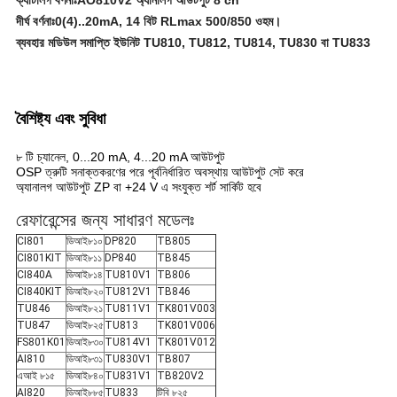
ক্যাটালগ বর্ণনাঃAO810V2 অ্যানালগ আউটপুট 8 ch
দীর্ঘ বর্ণনাঃ0(4)..20mA, 14 বিট RLmax 500/850 ওহম।
ব্যবহার মডিউল সমাপ্তি ইউনিট TU810, TU812, TU814, TU830 বা TU833
বৈশিষ্ট্য এবং সুবিধা
৮ টি চ্যানেল, 0...20 mA, 4...20 mA আউটপুট
OSP ত্রুটি সনাক্তকরণের পরে পূর্বনির্ধারিত অবস্থায় আউটপুট সেট করে
অ্যানালগ আউটপুট ZP বা +24 V এ সংযুক্ত শর্ট সার্কিট হবে
রেফারেন্সের জন্য সাধারণ মডেলঃ
CI801
ডিআই৮১০
DP820
TB805
CI801KIT
ডিআই৮১১
DP840
TB845
CI840A
ডিআই৮১৪
TU810V1
TB806
CI840KIT
ডিআই৮২০
TU812V1
TB846
TU846
ডিআই৮২১
TU811V1
TK801V003
TU847
ডিআই৮২৫
TU813
TK801V006
FS801K01
ডিআই৮৩০
TU814V1
TK801V012
AI810
ডিআই৮৩১
TU830V1
TB807
এআই ৮১৫
ডিআই৮৪০
TU831V1
TB820V2
AI820
ডিআই৮৮৫
TU833
টিবি ৮২৫