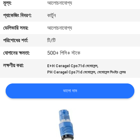
মূল্য:
আলোচনাযোগ্য
নিয়ন্ত্রণ
প্যাকেজিং বিবরণ:
কার্টুন
আমাদের
ডেলিভারি সময়:
আলোচনাযোগ্য
সাথে
পরিশোধের শর্ত:
টি/টি
যোগাযোগ
যোগানের ক্ষমতা:
500+ পিসি+ স্টকে
করুন
লক্ষণীয় করা:
,
E+H Ceragel Cps71d মেমোসেন্স
,
PH Ceragel Cps71d মেমোসেন্স
মেমোসেন্স পিএইচ সেন্সর
খবর
ভালো দাম
উদ্ধৃতির
জন্য
আবেদন