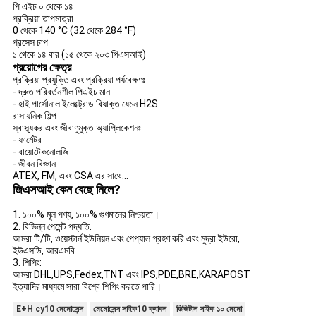
পি এইচ ০ থেকে ১৪
প্রক্রিয়া তাপমাত্রা
0 থেকে 140 °C (32 থেকে 284 °F)
প্রসেস চাপ
১ থেকে ১৪ বার (১৫ থেকে ২০৩ পিএসআই)
প্রয়োগের ক্ষেত্র
প্রক্রিয়া প্রযুক্তি এবং প্রক্রিয়া পর্যবেক্ষণঃ
- দ্রুত পরিবর্তনশীল পিএইচ মান
- হাই পার্সোনাল ইলেক্ট্রোড বিষাক্ত যেমন H2S
রাসায়নিক শিল্প
স্বাস্থ্যকর এবং জীবাণুমুক্ত অ্যাপ্লিকেশনঃ
- ফার্মেটর
- বায়োটেকনোলজি
- জীবন বিজ্ঞান
ATEX, FM, এবং CSA এর সাথে...
জিএসআই কেন বেছে নিলে?
1. ১০০% মূল পণ্য, ১০০% গুণমানের নিশ্চয়তা।
2. বিভিন্ন পেমেন্ট পদ্ধতি.
আমরা টি/টি, ওয়েস্টার্ন ইউনিয়ন এবং পেপ্যাল গ্রহণ করি এবং মুদ্রা ইউরো,
ইউএসডি, আরএমবি
3. শিপিং:
আমরা DHL,UPS,Fedex,TNT এবং IPS,PDE,BRE,KARAPOST
ইত্যাদির মাধ্যমে সারা বিশ্বে শিপিং করতে পারি।
E+H cy10 মেমোসেন্স
মেমোসেন্স সাইক10 ক্যাবল
ডিজিটাল সাইক ১০ মেমো