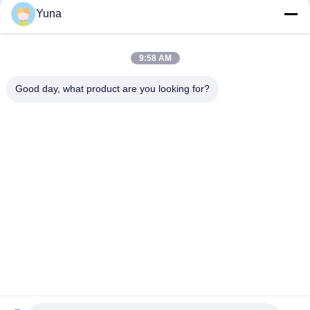
CPS11E-AA7BAA2 E&H যন্ত্র ডিজিটাল PH সেন্সর মেমোসেন্স CPS11E
Yuna
CPS11E AA7BTA2 ডিজিটাল পিএইচ সেন্সর মেমোসেন্স CPS11E বিপজ্জনক নয়
এলাকা
9:58 AM
CPS11D-7BT21 E&H যন্ত্র ডিজিটাল PH সেন্সর Orbisint CPS11D
Good day, what product are you looking for?
সব
জিই বেন্টলি নেভাদা
E&H ইনস্ট্রুমেন্ট
এমারসন রোসমাউন্ট চাপ 
ভেগা লেভেল মিটার
ট্রান্সমিটার
ইজেএ চাপ ট্রান্সমিটার
SIEMENS চাপ ট্রান্সমিটার
অ্যালান ব্র্যাডলি 
এবিবি ভ্যালভ পজিশনার
কমপ্যাক্টলগিক্স