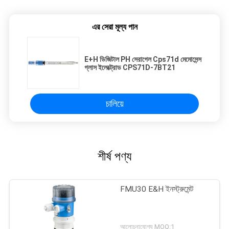
এর সেরা মূল্য পান
E+H ডিজিটাল PH সেরাগেল Cps71d মেমোসেন্স
গ্লাস ইলেক্ট্রোড CPS71D-7BT21
চালিয়ে
শীর্ষ পণ্য
FMU30 E&H ইনস্ট্রুমেন্ট
আলোচনাযোগ্য MOQ:1