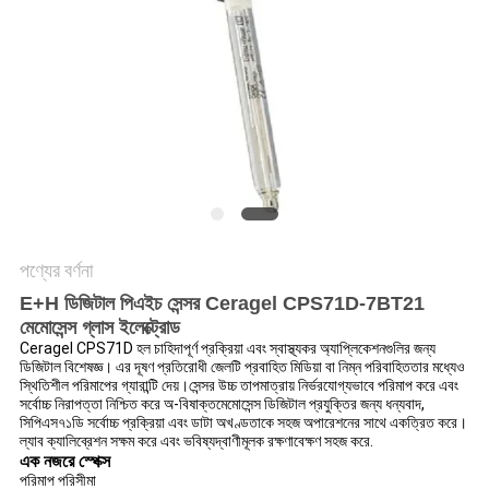
সাইট
ম্যাপ
গোপনীয়তা
নীতি
পণ্যের বর্ণনা
E+H ডিজিটাল পিএইচ সেন্সর Ceragel CPS71D-7BT21
মেমোসেন্স গ্লাস ইলেক্ট্রোড
Ceragel CPS71D হল চাহিদাপূর্ণ প্রক্রিয়া এবং স্বাস্থ্যকর অ্যাপ্লিকেশনগুলির জন্য
ডিজিটাল বিশেষজ্ঞ। এর দূষণ প্রতিরোধী জেলটি প্রবাহিত মিডিয়া বা নিম্ন পরিবাহিততার মধ্যেও
স্থিতিশীল পরিমাপের গ্যারান্টি দেয়।সেন্সর উচ্চ তাপমাত্রায় নির্ভরযোগ্যভাবে পরিমাপ করে এবং
সর্বোচ্চ নিরাপত্তা নিশ্চিত করে অ-বিষাক্তমেমোসেন্স ডিজিটাল প্রযুক্তির জন্য ধন্যবাদ,
সিপিএস৭১ডি সর্বোচ্চ প্রক্রিয়া এবং ডাটা অখণ্ডতাকে সহজ অপারেশনের সাথে একত্রিত করে।
ল্যাব ক্যালিব্রেশন সক্ষম করে এবং ভবিষ্যদ্বাণীমূলক রক্ষণাবেক্ষণ সহজ করে.
এক নজরে স্পেক্স
পরিমাপ পরিসীমা