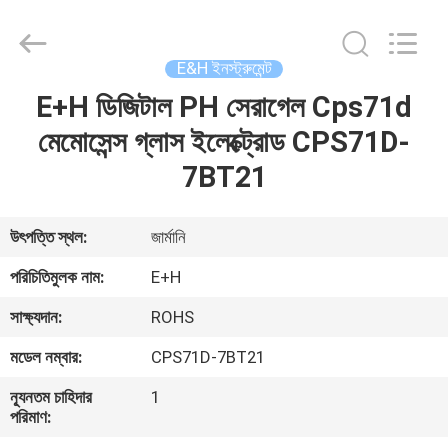
GREAT
SYSTEM
INDUSTRY
CO.
LTD.
E&H ইনস্ট্রুমেন্ট
All
Rights
Reserved.
E+H ডিজিটাল PH সেরাগেল Cps71d
বাড়ি
মেমোসেন্স গ্লাস ইলেক্ট্রোড CPS71D-
পণ্য
7BT21
আমাদের
উৎপত্তি স্থল:
জার্মানি
সম্পর্কে
পরিচিতিমুলক নাম:
E+H
সাক্ষ্যদান:
ROHS
কারখানা
মডেল নম্বার:
CPS71D-7BT21
ভ্রমণ
ন্যূনতম চাহিদার
1
পরিমাণ:
মান