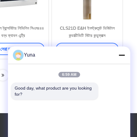
নেল ট্রান্সমিটার লিভিলিন সিএম৪৪৪
CLS21D E&H ইনস্ট্রুমেন্ট ডিজিটাল
বন্ধ ক্যাবল এন্ট্রি
কন্ডাক্টিভিটি মিটার কন্ডুম্যাক্স
সেরা দাম পান
সেরা দাম পান
Yuna
6:59 AM
Good day, what product are you looking 
for?