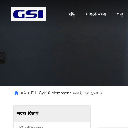
বাড়ি
সম্পর্কে আমরা
পণ্য
বাড়ি
>
E H Cyk10 Memosens অনলাইন প্রস্তুতকারক
সকল বিভাগ
জিই বেন্টলি নেভাদা