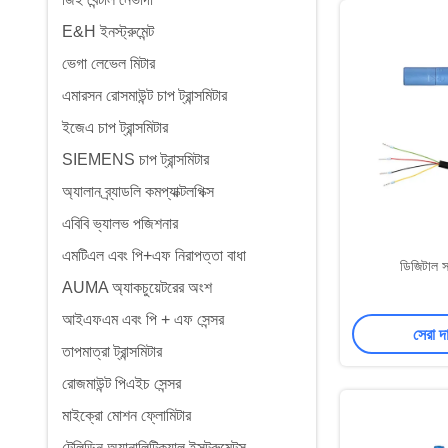
E&H ইনস্ট্রুমেন্ট
ভেগা লেভেল মিটার
এমারসন রোসমাউন্ট চাপ ট্রান্সমিটার
ইজেএ চাপ ট্রান্সমিটার
SIEMENS চাপ ট্রান্সমিটার
অ্যালান ব্র্যাডলি কমপ্যাক্টলগিক্স
এবিবি ভ্যালভ পজিশনার
এমটিএল এবং পি+এফ নিরাপত্তা বাধা
ডিজিটাল 
AUMA অ্যাকচুয়েটরের অংশ
আইএফএম এবং পি + এফ সেন্সর
সেরা দ
তাপমাত্রা ট্রান্সমিটার
রোজমাউন্ট পিএইচ সেন্সর
মাইক্রো মোশন ফ্লোমিটার
টেলিডিন অ্যানালিটিক্যাল ইন্সট্রুমেন্টস