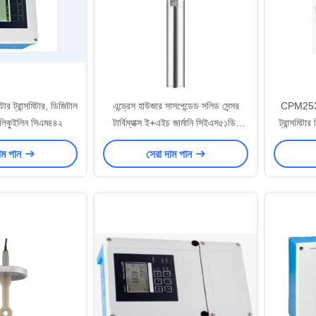
টার ট্রান্সমিটার, ডিজিটাল
এন্ড্রেস হাউজার সাসপেন্ডেড সলিড সেন্সর
CPM253
র লিকুইলিন সিএম৪৪২
টার্বিম্যাক্স ই+এইচ জার্মানি সিইএস৫১ডি-
ট্রান্সমিটা
এএডি১এ৩
াম পান
সেরা দাম পান