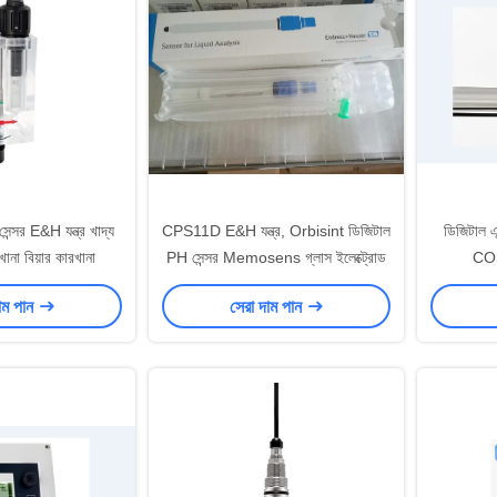
সেন্সর E&H যন্ত্র খাদ্য
CPS11D E&H যন্ত্র, Orbisint ডিজিটাল
ডিজিটাল এন
রখানা বিয়ার কারখানা
PH সেন্সর Memosens গ্লাস ইলেক্ট্রোড
COS
াম পান
সেরা দাম পান