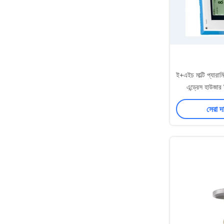
ই+এইচ মাল্টি প্যারামি
এন্ড্রেস হাউজা
সেরা দ