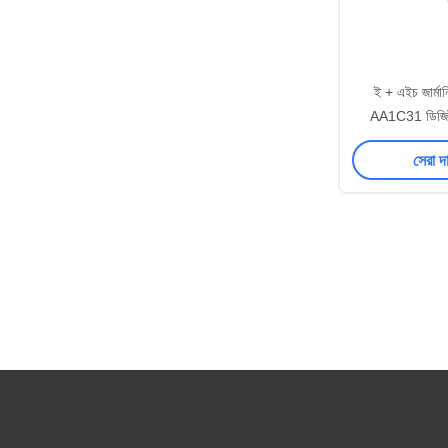
ই + এইচ জার্ম
AA1C31 ডিজিটাল
Indumax পর
সেরা দ