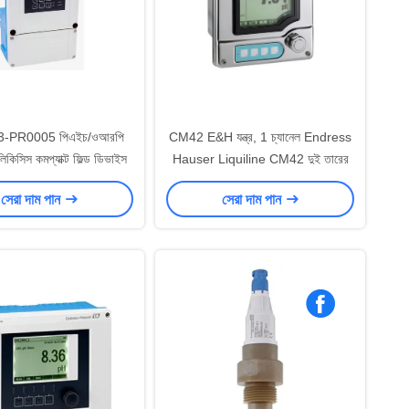
-PR0005 পিএইচ/ওআরপি
CM42 E&H যন্ত্র, 1 চ্যানেল Endress
র লিকিসিস কমপ্যাক্ট ফিল্ড ডিভাইস
Hauser Liquiline CM42 দুই তারের
সেরা দাম পান
সেরা দাম পান