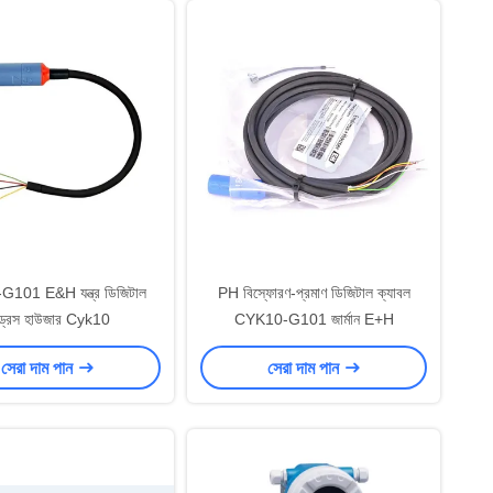
101 E&H যন্ত্র ডিজিটাল
PH বিস্ফোরণ-প্রমাণ ডিজিটাল ক্যাবল
্ড্রেস হাউজার Cyk10
CYK10-G101 জার্মান E+H
সেরা দাম পান
সেরা দাম পান