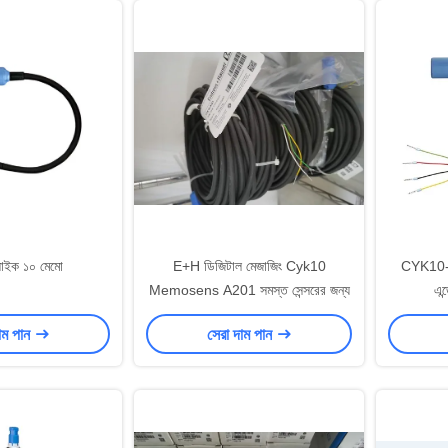
সাইক ১০ মেমো
E+H ডিজিটাল মেজাজিং Cyk10
CYK10-G
Memosens A201 সমস্ত সেন্সরের জন্য
এন
াম পান
সেরা দাম পান