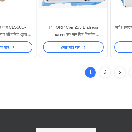
ানি পণ্য CLS50D-
PH ORP Cpm253 Endress
হার্ট ৪ চ্যা
 পরিবাহিতা সেন্সর
Hauser কম্প্যাক্ট ফিল্ড ডিভাইস
িবাহিতা সেন্সর
CPM253-MR0105
াম পান
সেরা দাম পান
1
2