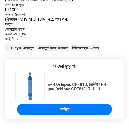
(১৫ থেকে ১৪৫ পিএসআই ১৭৬ ডিগ্রি ফারেনহাইট এ)
তাপমাত্রা সেন্সর
Pt1000
এক্স সার্টিফিকেশন
(ঐচ্ছিক) FM IS NI Cl. I Div.1&2, গ্রুপ A-D
সংযোগ
মেমোসেন্স প্লাগ
ইনজেকশন সুরক্ষা
আইপি ৬৮
E+H cy10 মেমোসেন্স
মেমোসেন্স সাইক10 ক্যাবল
ডিজিটাল সাইক ১০ মেমো
এর সেরা মূল্য পান
E+H Orbipac CPF81D, ডিজিটাল PH
সেন্সর Orbipac CPF81D-7LH11
চালিয়ে