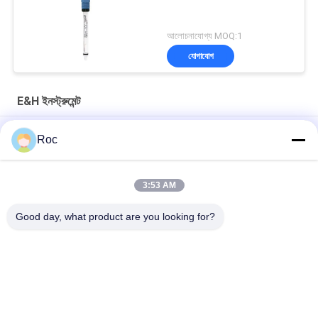
আলোচনাযোগ্য MOQ:1
যোগাযোগ
E&H ইনস্ট্রুমেন্ট
CPS11E-AA7BAA2 E&H যন্ত্র ডিজিটাল PH সেন্সর মেমোসেন্স CPS11E
Roc
CPS11E AA7BTA2 ডিজিটাল পিএইচ সেন্সর মেমোসেন্স CPS11E বিপজ্জনক নয়
এলাকা
3:53 AM
CPS11D-7BT21 E&H যন্ত্র ডিজিটাল PH সেন্সর Orbisint CPS11D
Good day, what product are you looking for?
সব
জিই বেন্টলি নেভাদা
E&H ইনস্ট্রুমেন্ট