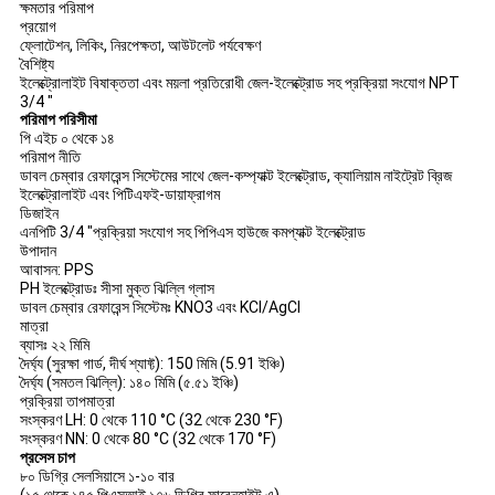
ক্ষমতার পরিমাপ
প্রয়োগ
ফ্লোটেশন, লিকিং, নিরপেক্ষতা, আউটলেট পর্যবেক্ষণ
বৈশিষ্ট্য
ইলেক্ট্রোলাইট বিষাক্ততা এবং ময়লা প্রতিরোধী জেল-ইলেক্ট্রোড সহ প্রক্রিয়া সংযোগ NPT
3/4 "
পরিমাপ পরিসীমা
পি এইচ ০ থেকে ১৪
পরিমাপ নীতি
ডাবল চেম্বার রেফারেন্স সিস্টেমের সাথে জেল-কম্প্যাক্ট ইলেক্ট্রোড, ক্যালিয়াম নাইট্রেট ব্রিজ
ইলেক্ট্রোলাইট এবং পিটিএফই-ডায়াফ্রাগম
ডিজাইন
এনপিটি 3/4 "প্রক্রিয়া সংযোগ সহ পিপিএস হাউজে কমপ্যাক্ট ইলেক্ট্রোড
উপাদান
আবাসন: PPS
PH ইলেক্ট্রোডঃ সীসা মুক্ত ঝিল্লি গ্লাস
ডাবল চেম্বার রেফারেন্স সিস্টেমঃ KNO3 এবং KCl/AgCl
মাত্রা
ব্যাসঃ ২২ মিমি
দৈর্ঘ্য (সুরক্ষা গার্ড, দীর্ঘ শ্যাফ্ট): 150 মিমি (5.91 ইঞ্চি)
দৈর্ঘ্য (সমতল ঝিল্লি): ১৪০ মিমি (৫.৫১ ইঞ্চি)
প্রক্রিয়া তাপমাত্রা
সংস্করণ LH: 0 থেকে 110 °C (32 থেকে 230 °F)
সংস্করণ NN: 0 থেকে 80 °C (32 থেকে 170 °F)
প্রসেস চাপ
৮০ ডিগ্রি সেলসিয়াসে ১-১০ বার