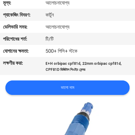
মূল্য:
আলোচনাযোগ্য
নিয়ন্ত্রণ
প্যাকেজিং বিবরণ:
কার্টুন
আমাদের
ডেলিভারি সময়:
আলোচনাযোগ্য
সাথে
পরিশোধের শর্ত:
টি/টি
যোগাযোগ
যোগানের ক্ষমতা:
500+ পিসি+ স্টকে
করুন
লক্ষণীয় করা:
,
,
E+H orbipac cpf81d
22mm orbipac cpf81d
CPF81D ডিজিটাল পিএইচ সেন্সর
খবর
ভালো দাম
উদ্ধৃতির
জন্য
আবেদন