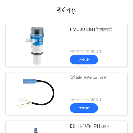
শীর্ষ পণ্য
FMU30 E&H ইনস্ট্রুমেন্ট
আলোচনাযোগ্য MOQ:1
যোগাযোগ
ডিজিটাল সাইক ১০ মেমো
আলোচনাযোগ্য MOQ:1
যোগাযোগ
E&H ডিজিটাল PH সেন্সর