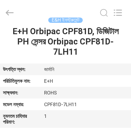
GREAT
SYSTEM
INDUSTRY
CO.
LTD.
E&H ইনস্ট্রুমেন্ট
All
Rights
Reserved.
E+H Orbipac CPF81D, ডিজিটাল
বাড়ি
PH সেন্সর Orbipac CPF81D-
পণ্য
7LH11
আমাদের
উৎপত্তি স্থল:
জার্মানি
সম্পর্কে
পরিচিতিমুলক নাম:
E+H
সাক্ষ্যদান:
ROHS
কারখানা
মডেল নম্বার:
CPF81D-7LH11
ভ্রমণ
ন্যূনতম চাহিদার
1
পরিমাণ:
মান