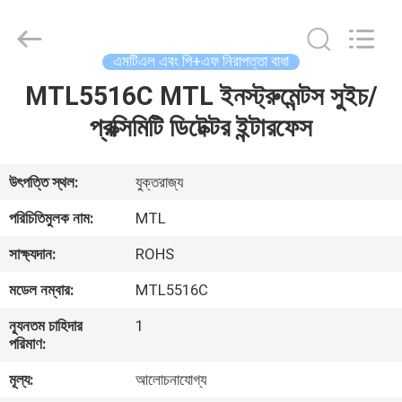
GREAT
SYSTEM
INDUSTRY
CO.
LTD.
এমটিএল এবং পি+এফ নিরাপত্তা বাধা
All
Rights
Reserved.
MTL5516C MTL ইনস্ট্রুমেন্টস সুইচ/
বাড়ি
প্রক্সিমিটি ডিটেক্টর ইন্টারফেস
পণ্য
উৎপত্তি স্থল:
যুক্তরাজ্য
আমাদের
পরিচিতিমুলক নাম:
MTL
সম্পর্কে
সাক্ষ্যদান:
ROHS
মডেল নম্বার:
MTL5516C
কারখানা
ন্যূনতম চাহিদার
1
ভ্রমণ
পরিমাণ:
মূল্য:
আলোচনাযোগ্য
মান