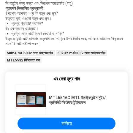
শিপমেন্টের জন্য সস্তা এবং নিরাপদ ফরোয়ার্ডার (বায়ু)
প্রায়শই জিজ্ঞাসিত প্রশ্নাবলী:
1প্রশ্ন: আপনার পণ্য কি নতুন এবং মূল?
উত্তর: হ্যাঁ, এগুলো নতুন এবং মূল।
প্রশ্ন: গ্যারান্টি কতদিন?
উঃ এক বছরের ওয়ারেন্টি।
প্রশ্ন: কোন সার্টিফিকেট দেওয়া যাবে কি?
উত্তরঃ হ্যাঁ, এটি আপনার অনুরোধ করা পণ্যের উপর নির্ভর করে, দয়া করে আমাদের বিক্রয়ের
সাথে বিশদটি পরীক্ষা করুন।
50mA mtl5032 পলস আইসোলেটর
50kHz mtl5032 পালস আইসোলেটর
MTL5532 বিচ্ছিন্নতা বাধা
এর সেরা মূল্য পান
MTL5516C MTL ইনস্ট্রুমেন্টস সুইচ/
প্রক্সিমিটি ডিটেক্টর ইন্টারফেস
চালিয়ে