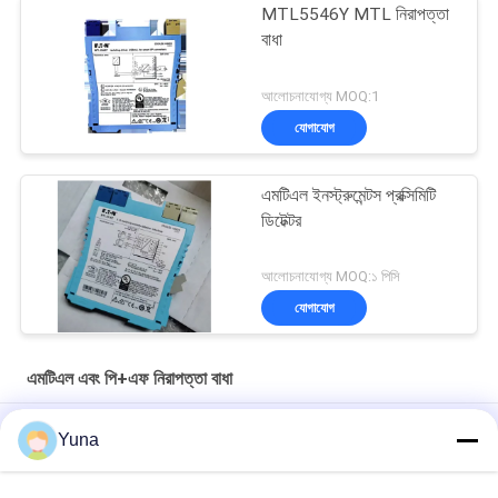
MTL5546Y MTL নিরাপত্তা
বাধা
আলোচনাযোগ্য MOQ:1
যোগাযোগ
এমটিএল ইনস্ট্রুমেন্টস প্রক্সিমিটি
ডিটেক্টর
আলোচনাযোগ্য MOQ:১ পিসি
যোগাযোগ
এমটিএল এবং পি+এফ নিরাপত্তা বাধা
9 ভোল্ট ডিসি এমটিএল 5511 এমটিএল নিরাপত্তা বাধা সুইচ সান্নিধ্য ডিটেক্টর ইন্টারফেস
Yuna
MTL5032 সুইচ সান্নিধ্য ডিটেক্টর থেকে ইমপলস আইসোলেটর