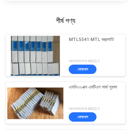
শীর্ষ পণ্য
MTL5541 MTL যন্ত্রপাতি
আলোচনাযোগ্য MOQ:1
যোগাযোগ
এসডি৩২এক্স এমটিএল সার্জ সুরক্ষা
আলোচনাযোগ্য MOQ:1
যোগাযোগ