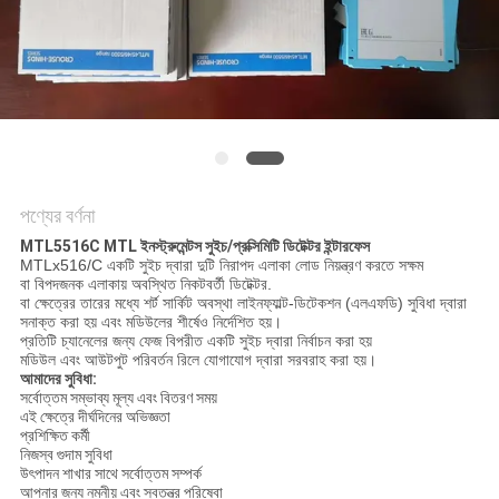
সাইট
ম্যাপ
গোপনীয়তা
নীতি
পণ্যের বর্ণনা
MTL5516C MTL ইনস্ট্রুমেন্টস সুইচ/প্রক্সিমিটি ডিটেক্টর ইন্টারফেস
MTLx516/C একটি সুইচ দ্বারা দুটি নিরাপদ এলাকা লোড নিয়ন্ত্রণ করতে সক্ষম
বা বিপদজনক এলাকায় অবস্থিত নিকটবর্তী ডিটেক্টর.
বা ক্ষেত্রের তারের মধ্যে শর্ট সার্কিট অবস্থা লাইনফ্যাল্ট-ডিটেকশন (এলএফডি) সুবিধা দ্বারা
সনাক্ত করা হয় এবং মডিউলের শীর্ষেও নির্দেশিত হয়।
প্রতিটি চ্যানেলের জন্য ফেজ বিপরীত একটি সুইচ দ্বারা নির্বাচন করা হয়
মডিউল এবং আউটপুট পরিবর্তন রিলে যোগাযোগ দ্বারা সরবরাহ করা হয়।
আমাদের সুবিধা:
সর্বোত্তম সম্ভাব্য মূল্য এবং বিতরণ সময়
এই ক্ষেত্রে দীর্ঘদিনের অভিজ্ঞতা
প্রশিক্ষিত কর্মী
নিজস্ব গুদাম সুবিধা
উৎপাদন শাখার সাথে সর্বোত্তম সম্পর্ক
আপনার জন্য নমনীয় এবং স্বতন্ত্র পরিষেবা