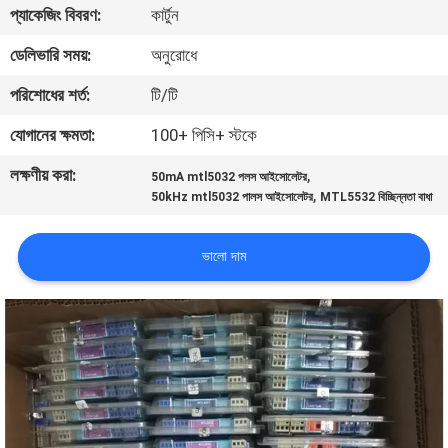
প্যাকেজিং বিবরণ:
কার্টুন
নিয়ন্ত্রণ
ডেলিভারি সময়:
অনুরোধে
আমাদের
পরিশোধের শর্ত:
টি/টি
সাথে
যোগানের ক্ষমতা:
100+ পিসি+ স্টকে
যোগাযোগ
লক্ষণীয় করা:
,
50mA mtl5032 পলস আইসোলেটর
করুন
,
50kHz mtl5032 পালস আইসোলেটর
MTL5532 বিচ্ছিন্নতা বাধা
খবর
ভালো দাম
উদ্ধৃতির
জন্য
আবেদন