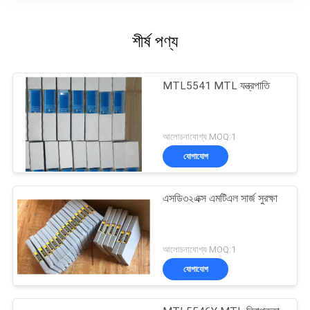
শীর্ষ পণ্য
MTL5541 MTL যন্ত্রপাতি
আলোচনাযোগ্য MOQ:1
যোগাযোগ
এসডি৩২এক্স এমটিএল সার্জ সুরক্ষা
আলোচনাযোগ্য MOQ:1
যোগাযোগ