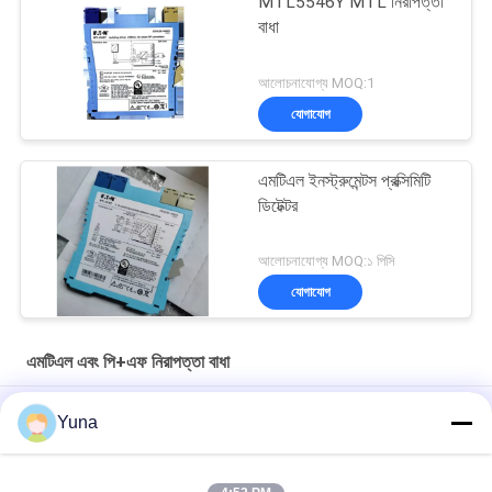
MTL5546Y MTL নিরাপত্তা
বাধা
আলোচনাযোগ্য MOQ:1
যোগাযোগ
এমটিএল ইনস্ট্রুমেন্টস প্রক্সিমিটি
ডিটেক্টর
আলোচনাযোগ্য MOQ:১ পিসি
যোগাযোগ
এমটিএল এবং পি+এফ নিরাপত্তা বাধা
9 ভোল্ট ডিসি এমটিএল 5511 এমটিএল নিরাপত্তা বাধা সুইচ সান্নিধ্য ডিটেক্টর ইন্টারফেস
Yuna
MTL5032 সুইচ সান্নিধ্য ডিটেক্টর থেকে ইমপলস আইসোলেটর