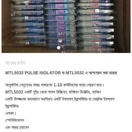
সাইট
ম্যাপ
গোপনীয়তা
নীতি
পণ্যের বর্ণনা
MTL5032 PULSE ISOLATOR যা MTL5532 এ আপগ্রেড করা হয়েছে
আনুমানিক নেতৃত্বের সময়ঃ সাধারণত 1-10 কার্যদিবসের মধ্যে প্রেরণ করে।
MTL5032 একটি সুইচ থেকে পালস বিচ্ছিন্ন, ঘনিষ্ঠতা ডিটেক্টর, বর্তমান
একটি বিপজ্জনক অবস্থানে অবস্থিত একটি ইমপ্লাস ট্রান্সমিটার বা ভোল্টেজ ইমপ্লাস
ট্রান্সমিটার
এলাকা।
স্পেসিফিকেশন
এক নম্বর চ্যানেল