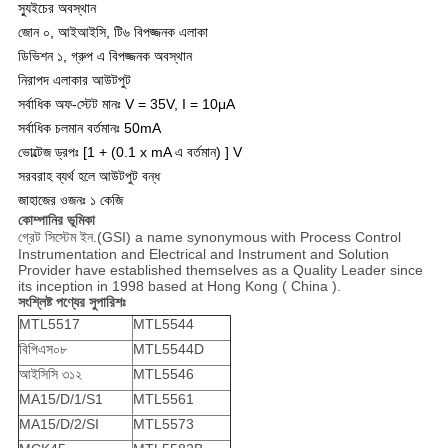
স্যুইচের অবস্থান
জোন ০, আইআইসি, টি৬ বিপজ্জনক এলাকা
ডিভিশন ১, গ্রুপ এ বিপজ্জনক অবস্থান
নিরাপদ এলাকার আউটপুট
সর্বাধিক অফ-স্টেট মানঃ V = 35V, I = 10μA
সর্বাধিক চলমান বর্তমানঃ 50mA
ভোল্টেজ ড্রপঃ [1 + (0.1 x mA এ বর্তমান) ] V
সরবরাহ ব্যর্থ হলে আউটপুট বন্ধ
জাহাজের ওজনঃ ১ কেজি
কোম্পানির ভূমিকা
গ্রেট সিস্টেম ইন.(GSI) a name synonymous with Process Control
Instrumentation and Electrical and Instrument and Solution
Provider have established themselves as a Quality Leader since
its inception in 1998 based at Hong Kong ( China ).
সংশ্লিষ্ট পণ্যের সুপারিশঃ
MTL5517
MTL5544
বিপিএস০৮
MTL5544D
আইসিসি ৩১২
MTL5546
MA15/D/1/S1
MTL5561
MA15/D/2/SI
MTL5573