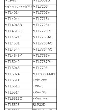
MCK45
MTL5582B
এমটিএল ৫৫৭৬-আরটিডি
MTL7206
MTL4014
MTL7707+
MTL4044
MTL7715+
MTL4045B
MTL7728+
MTL4516C
MTL7728P+
MTL4521L
MTL7755AC
MTL4531
MTL7760AC
MTL4544
MTL7764AC
MTL4549Y
MTL7787+
MTL5042
MTL7787P+
MTL5043
MTL7796-
MTL5074
MTL838B-MBF
MTL5511
এসডি১৬আর
MTL5513
এসডি৩২
MTL5514
এসডি৩২টি৩
MTL5516C
এসডি৩২ এক্স
MTL5525
SLP32D