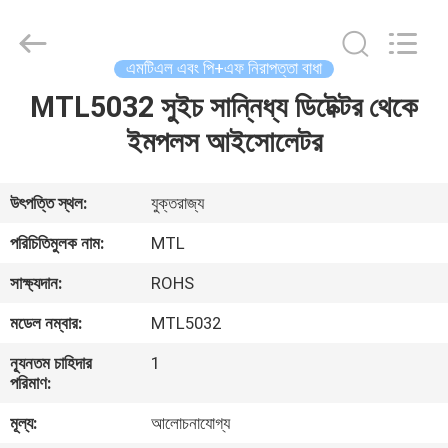
GREAT
SYSTEM
INDUSTRY
CO.
LTD.
এমটিএল এবং পি+এফ নিরাপত্তা বাধা
All
Rights
Reserved.
MTL5032 সুইচ সান্নিধ্য ডিটেক্টর থেকে
বাড়ি
ইমপলস আইসোলেটর
পণ্য
উৎপত্তি স্থল:
যুক্তরাজ্য
আমাদের
পরিচিতিমুলক নাম:
MTL
সম্পর্কে
সাক্ষ্যদান:
ROHS
মডেল নম্বার:
MTL5032
কারখানা
ন্যূনতম চাহিদার
1
ভ্রমণ
পরিমাণ:
মূল্য:
আলোচনাযোগ্য
মান