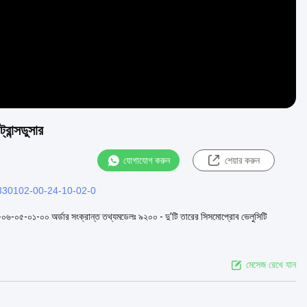
রান্সডুসার
যোগাযোগ করুন
শেয়ার করুন
330102-00-24-10-02-0
০০-০৬-০৫-০১-০০ অর্ডার সংক্রান্ত তথ্যমডেলঃ ৯২০০ - দু'টি তারের সিসমোপ্রোব ভেলুসিটি
মেসেজ রেখে যান