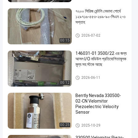
৭২০০ সিরিজ বেন্টলি নেভাদা পোর্বে
১২৯৭১৬-৫৫৩-২৬৯-৯০-সিএন ২-৩
সপ্তাহ
জিই বেন্টলি নেভাদা
2026-07-02
00:15
146031-01 3500/22 এর জন্য
আসল I/O মডিউল প্রতিযোগিতামূলক
মূল্য সহ স্টকে আছে
জিই বেন্টলি নেভাদা
2026-06-11
00:12
Bently Nevada 330500-
02-CN Velomitor
Piezoelectric Velocity
Sensor
জিই বেন্টলি নেভাদা
00:25
2025-10-29
330500 Velomitor Piezo-