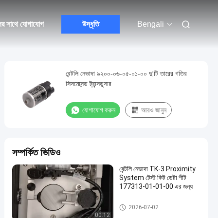
ের সাথে যোগাযোগ
উদ্ধৃতি
Bengali
বেন্টলি নেভাদা ৯২০০-০৬-০৫-০১-০০ দু'টি তারের গতির
সিসমোসন্ড ট্রান্সডুসার
যোগাযোগ করুন
আরও জানুন
সম্পর্কিত ভিডিও
বেন্টলি নেভাদা TK-3 Proximity
System টেস্ট কিট ডেটা শীট
177313-01-01-00 এর জন্য
জিই বেন্টলি নেভাদা
2026-07-02
00:12