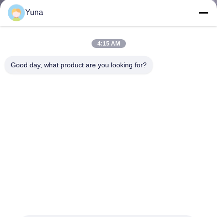
নিয়ন্ত্রণ
Yuna
আমাদের
4:15 AM
সাথে
Good day, what product are you looking for?
যোগাযোগ
করুন
খবর
উদ্ধৃতির
জন্য
আবেদন
EJA120E-JES5G-934DJ EJA120E ড্রাফ্ট রেঞ্জ ডিফারেনশিয়াল চাপ
ট্রান্সমিটার