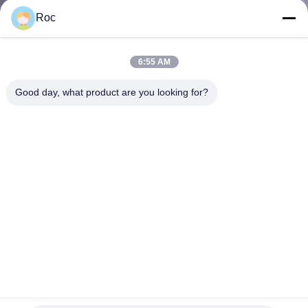
নিয়ন্ত্রণ
Roc
আমাদের
6:55 AM
সাথে
Good day, what product are you looking for?
যোগাযোগ
করুন
খবর
উদ্ধৃতির
জন্য
আবেদন
EJA530E-DAS4N-012DL/D4 EJA530E ইন-লাইন মাউন্ট গ্যাজেজ চাপ
ট্রান্সমিটার