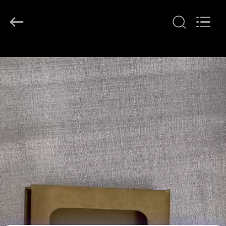
GREAT
SYSTEM
INDUSTRY
CO.
LTD.
All
Rights
Reserved.
বাড়ি
পণ্য
আমাদের
সম্পর্কে
কারখানা
ভ্রমণ
মান