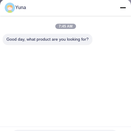
নিয়ন্ত্রণ
Yuna
আমাদের
7:45 AM
সাথে
Good day, what product are you looking for?
যোগাযোগ
করুন
খবর
উদ্ধৃতির
জন্য
আবেদন
EJA210E-JHS4J Yokogawa ফ্ল্যাঞ্জ মাউন্ট ডিফারেনশিয়াল চাপ ট্রান্সমিটার