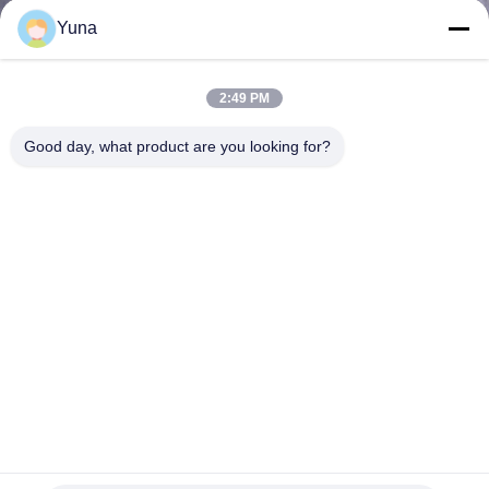
নিয়ন্ত্রণ
Yuna
আমাদের
2:49 PM
সাথে
Good day, what product are you looking for?
যোগাযোগ
করুন
খবর
উদ্ধৃতির
জন্য
আবেদন
EJA430E-DBS4G-717DD/D3 হার্ট প্রোটো সহ ইজেএ430E গ্যাজ চাপ
ট্রান্সমিটার