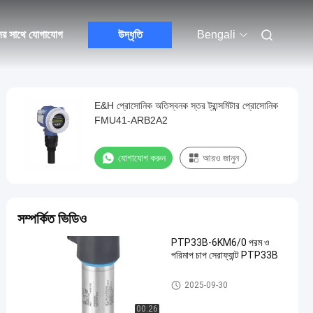
ের সাথে যোগাযোগ
উদ্ধৃতি
Bengali
E&H প্রোসোনিক অতিস্বনক স্তর ট্রান্সমিটার প্রোসোনিক
FMU41-ARB2A2
যোগাযোগ করুন
আরও জানুন
সম্পর্কিত ভিডিও
PTP33B-6KM6/0 পরম ও
পরিমাপ চাপ সেরাফ্যান্ট PTP33B
E&H ইনস্ট্রুমেন্ট
2025-09-30
00:26