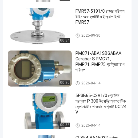
FMR57-5191/0 রাডার পরিমাপ
টাইম অফ ফ্লাইট মাইক্রোপাইলট
FMR57
E&H ইনস্ট্রুমেন্ট
2025-09-30
00:34
en
PMC71-ABA1SBGABAA
Cerabar S PMC71,
PMP71, PMP75 প্রক্রিয়া চাপ
পরিমাপ
E&H ইনস্ট্রুমেন্ট
00:30
2026-04-14
5P3B65-C3V1/0 প্রোলিন
প্রম্যাগ P 300 ইলেক্ট্রোম্যাগনেটিক
ফ্লোমমিটার পাওয়ার সাপ্লাই DC 24
V
E&H ইনস্ট্রুমেন্ট
00:33
2026-04-14
CLS54-AAA5022 এনালগ