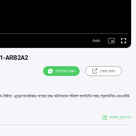
Auto
Picture-
Fullscre
in-
Picture
FMU41-ARB2A2
যোগাযোগ করুন
শেয়ার করুন
নির্মাতা: এন্ড্রেস+হাউজার পণ্যের নামঃ অতিস্বনক পরিমাপ ফ্লাইটের সময় প্রোসোনিক এফএমইউ
মেসেজ রেখে যান