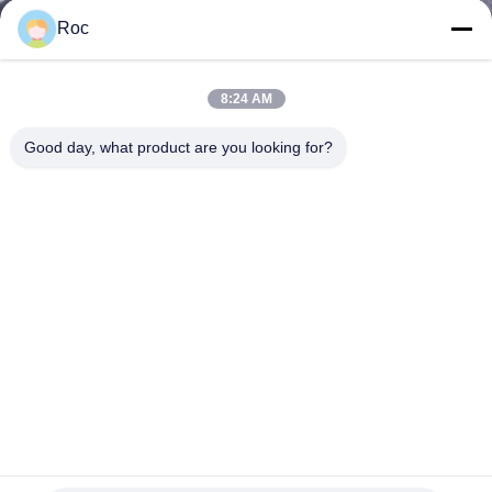
নিয়ন্ত্রণ
Roc
আমাদের
8:24 AM
সাথে
Good day, what product are you looking for?
যোগাযোগ
করুন
খবর
উদ্ধৃতির
জন্য
আবেদন
বেন্টলি নেভাদা 16710-33 ইন্টারকানেক্ট ক্যাবল