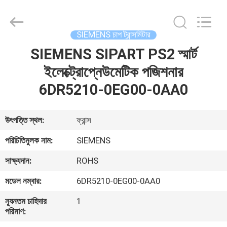
GREAT
SYSTEM
INDUSTRY
CO.
LTD.
SIEMENS চাপ ট্রান্সমিটার
All
Rights
Reserved.
SIEMENS SIPART PS2 স্মার্ট
বাড়ি
ইলেক্ট্রোপ্নেউমেটিক পজিশনার
পণ্য
6DR5210-0EG00-0AA0
আমাদের
উৎপত্তি স্থল:
ফ্রান্স
সম্পর্কে
পরিচিতিমুলক নাম:
SIEMENS
সাক্ষ্যদান:
ROHS
কারখানা
মডেল নম্বার:
6DR5210-0EG00-0AA0
ভ্রমণ
ন্যূনতম চাহিদার
1
পরিমাণ:
মান