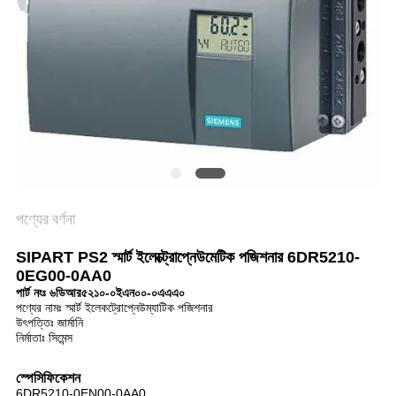
সাইট
ম্যাপ
গোপনীয়তা
নীতি
পণ্যের বর্ণনা
SIPART PS2 স্মার্ট ইলেক্ট্রোপ্নেউমেটিক পজিশনার 6DR5210-
0EG00-0AA0
পার্ট নংঃ ৬ডিআর৫২১০-০ইএন০০-০এএএ০
পণ্যের নামঃ স্মার্ট ইলেকট্রোপ্নেউম্যাটিক পজিশনার
উৎপত্তিঃ জার্মানি
নির্মাতাঃ সিমেন্স
স্পেসিফিকেশন
6DR5210-0EN00-0AA0