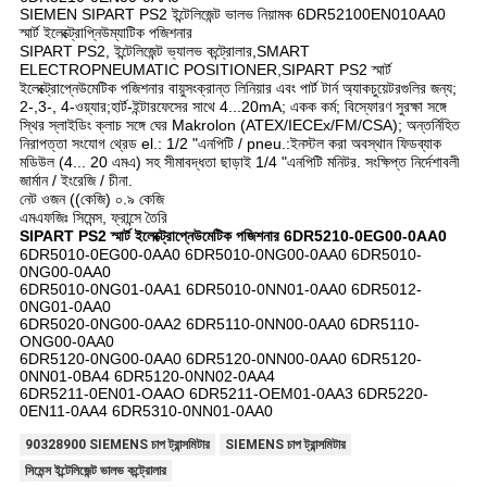
SIEMEN SIPART PS2 ইন্টেলিজেন্ট ভালভ নিয়ামক 6DR52100EN010AA0
স্মার্ট ইলেক্ট্রোপ্নিউম্যাটিক পজিশনার
SIPART PS2, ইন্টেলিজেন্ট ভ্যালভ কন্ট্রোলার,SMART
ELECTROPNEUMATIC POSITIONER,SIPART PS2 স্মার্ট
ইলেক্ট্রোপ্নেউমেটিক পজিশনার বায়ুসংক্রান্ত লিনিয়ার এবং পার্ট টার্ন অ্যাকচুয়েটরগুলির জন্য;
2-,3-, 4-ওয়্যার;হার্ট-ইন্টারফেসের সাথে 4...20mA; একক কর্ম; বিস্ফোরণ সুরক্ষা সঙ্গে
স্থির স্লাইডিং ক্লাচ সঙ্গে ঘের Makrolon (ATEX/IECEx/FM/CSA); অন্তর্নিহিত
নিরাপত্তা সংযোগ থ্রেড el.: 1/2 "এনপিটি / pneu.:ইনস্টল করা অবস্থান ফিডব্যাক
মডিউল (4... 20 এমএ) সহ সীমাবদ্ধতা ছাড়াই 1/4 "এনপিটি মনিটর. সংক্ষিপ্ত নির্দেশাবলী
জার্মান / ইংরেজি / চীনা.
নেট ওজন ((কেজি) ০.৯ কেজি
এমএফজিঃ সিমেন্স, ফ্রান্সে তৈরি
SIPART PS2 স্মার্ট ইলেক্ট্রোপ্নেউমেটিক পজিশনার 6DR5210-0EG00-0AA0
6DR5010-0EG00-0AA0 6DR5010-0NG00-0AA0 6DR5010-
0NG00-0AA0
6DR5010-0NG01-0AA1 6DR5010-0NN01-0AA0 6DR5012-
0NG01-0AA0
6DR5020-0NG00-0AA2 6DR5110-0NN00-0AA0 6DR5110-
ONG00-0AA0
6DR5120-0NG00-0AA0 6DR5120-0NN00-0AA0 6DR5120-
0NN01-0BA4 6DR5120-0NN02-0AA4
6DR5211-0EN01-OAAO 6DR5211-OEM01-0AA3 6DR5220-
0EN11-0AA4 6DR5310-0NN01-0AA0
90328900 SIEMENS চাপ ট্রান্সমিটার
SIEMENS চাপ ট্রান্সমিটার
সিমেন্স ইন্টেলিজেন্ট ভালভ কন্ট্রোলার