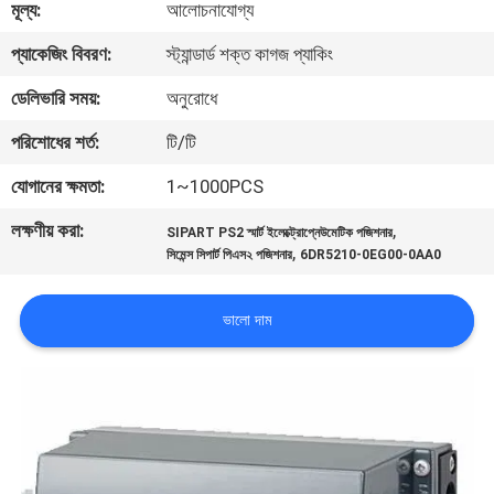
মূল্য:
আলোচনাযোগ্য
নিয়ন্ত্রণ
প্যাকেজিং বিবরণ:
স্ট্যান্ডার্ড শক্ত কাগজ প্যাকিং
আমাদের
ডেলিভারি সময়:
অনুরোধে
সাথে
পরিশোধের শর্ত:
টি/টি
যোগাযোগ
যোগানের ক্ষমতা:
1~1000PCS
করুন
লক্ষণীয় করা:
,
SIPART PS2 স্মার্ট ইলেক্ট্রোপ্নেউমেটিক পজিশনার
,
সিমেন্স সিপার্ট পিএস২ পজিশনার
6DR5210-0EG00-0AA0
খবর
ভালো দাম
উদ্ধৃতির
জন্য
আবেদন