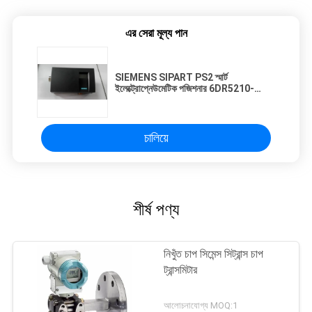
এর সেরা মূল্য পান
SIEMENS SIPART PS2 স্মার্ট
ইলেক্ট্রোপ্নেউমেটিক পজিশনার 6DR5210-
0EG00-0AA0
চালিয়ে
শীর্ষ পণ্য
নিখুঁত চাপ সিমেন্স সিট্রান্স চাপ
ট্রান্সমিটার
আলোচনাযোগ্য MOQ:1