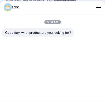
মাইক্রোমাস্টার সিমেন্স চাপ ট্রান্সমিটার 6SE6400-0BP00-0AA1
Roc
S7-200 6GK1716-0HB14-0AA0, হার্ডনেট ইত্যাদি S7 রেডকানেক্ট সিমেন্স
সিমেটিক
5:38 AM
স্টেইনলেস স্টীল সিমেন্স চাপ ট্রান্সমিটার সফটওয়্যার সার্ভার রিডান্ডান্সি 6ES7652-
3BA58-2YA0
Good day, what product are you looking for?
সব
জিই বেন্টলি নেভাদা
E&H ইনস্ট্রুমেন্ট
এমারসন রোসমাউন্ট চাপ 
ভেগা লেভেল মিটার
ট্রান্সমিটার
ইজেএ চাপ ট্রান্সমিটার
SIEMENS চাপ ট্রান্সমিটার
অ্যালান ব্র্যাডলি 
এবিবি ভ্যালভ পজিশনার
কমপ্যাক্টলগিক্স