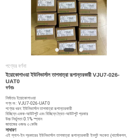
সাইট
ম্যাপ
গোপনীয়তা
নীতি
পণ্যের বর্ণনা
ইয়োকোগাওয়া ইউনিভার্সাল তাপমাত্রা রূপান্তরকারী VJU7-026-
UAT0
বর্ণনাঃ
নির্মাতাঃ ইয়োকোগাওয়া
পণ্য নং : VJU7-026-UAT0
পণ্যের ধরন: ইউনিভার্সাল তাপমাত্রা রূপান্তরকারী
বিচ্ছিন্ন একক-আউটপুট এবং বিচ্ছিন্ন দ্বৈত-আউটপুট প্রকার
উচ্চ নির্ভুলতা 0.1% স্প্যান
জাহাজের ওজনঃ ৩ কেজি
সাধারণ
এই প্লাগ-ইন প্রকারের ইউনিভার্সাল তাপমাত্রা রূপান্তরকারী ইনপুট সংকেত (থার্মোকপল,