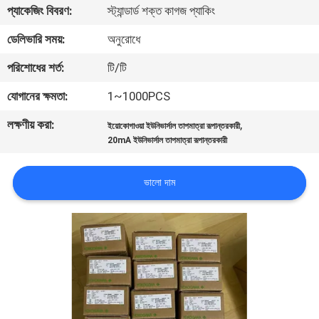
প্যাকেজিং বিবরণ:
স্ট্যান্ডার্ড শক্ত কাগজ প্যাকিং
নিয়ন্ত্রণ
ডেলিভারি সময়:
অনুরোধে
আমাদের
পরিশোধের শর্ত:
টি/টি
সাথে
যোগানের ক্ষমতা:
1~1000PCS
যোগাযোগ
লক্ষণীয় করা:
,
ইয়োকোগাওয়া ইউনিভার্সাল তাপমাত্রা রূপান্তরকারী
করুন
20mA ইউনিভার্সাল তাপমাত্রা রূপান্তরকারী
খবর
ভালো দাম
উদ্ধৃতির
জন্য
আবেদন