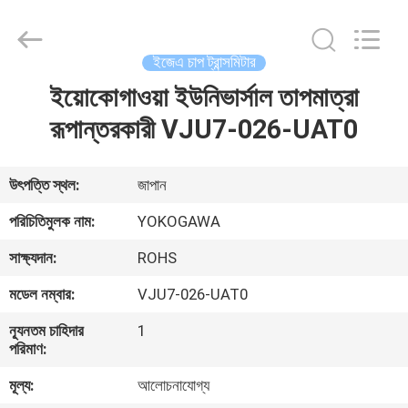
GREAT
SYSTEM
INDUSTRY
CO.
LTD.
ইজেএ চাপ ট্রান্সমিটার
All
Rights
Reserved.
ইয়োকোগাওয়া ইউনিভার্সাল তাপমাত্রা
বাড়ি
রূপান্তরকারী VJU7-026-UAT0
পণ্য
উৎপত্তি স্থল:
জাপান
আমাদের
পরিচিতিমুলক নাম:
YOKOGAWA
সম্পর্কে
সাক্ষ্যদান:
ROHS
মডেল নম্বার:
VJU7-026-UAT0
কারখানা
ন্যূনতম চাহিদার
1
ভ্রমণ
পরিমাণ:
মূল্য:
আলোচনাযোগ্য
মান