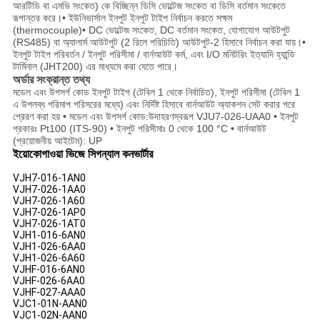
আরটিডি বা এমভি সংকেত) কে বিচ্ছিন্ন ডিসি ভোল্টেজ সংকেত বা ডিসি বর্তমান সংকেতে
রূপান্তর করে।• ইউনিভার্সাল ইনপুট ইনপুট টাইপ নির্বাচন করতে সক্ষম
(thermocouple)• DC ভোল্টেজ সংকেত, DC বর্তমান সংকেত, যোগাযোগ আউটপুট
(RS485) বা অ্যালার্ম আউটপুট (2 রিলে পরিচিতি) আউটপুট-2 হিসাবে নির্বাচন করা যায়।•
ইনপুট টাইপ পরিবর্তন / ইনপুট পরিসীমা / বার্নআউট কর্ম, এবং I/O মনিটরিং ইত্যাদি হ্যান্ডি
টার্মিনাল (JHT200) এর মাধ্যমে করা যেতে পারে।
অর্ডার সংক্রান্ত তথ্য
মডেল এবং উপসর্গ কোড ইনপুট টাইপ (টেবিল 1 থেকে নির্বাচিত), ইনপুট পরিসীমা (টেবিল 1
এ উপলব্ধ পরিমাপ পরিসরের মধ্যে) এবং নির্দিষ্ট হিসাবে বার্নআউট অ্যাকশন সেট করার পরে
প্রেরণ করা হয় • মডেল এবং উপসর্গ কোড:উদাহরণস্বরূপ VJU7-026-UAA0 • ইনপুট
প্রকারঃ Pt100 (ITS-90) • ইনপুট পরিসীমাঃ 0 থেকে 100 °C • বার্নআউট
(প্রয়োজনীয় আইটেম): UP
ইয়োকোগাওয়া ভিজে সিগন্যাল কনভার্টার
VJH7-016-1AN0
VJH7-026-1AA0
VJH7-026-1A60
VJH7-026-1AP0
VJH7-026-1AT0
VJH1-016-6AN0
VJH1-026-6AA0
VJH1-026-6A60
VJHF-016-6AN0
VJHF-026-6AA0
VJHF-027-AAA0
VJC1-01N-AAN0
VJC1-02N-AAN0