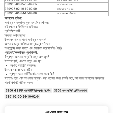
330905-00-25-05-02-CN
৩৩০৯৮০-৫১-০০
330905-02-10-10-02-00
৩৩০৯৮০-৭০-০০
330905-06-14-10-02-00
৩৩০৯৮০-৭১-সিএন
আমাদের সুবিধা:
সর্বোত্তম সম্ভাব্য মূল্য এবং বিতরণ সময়
এই ক্ষেত্রে দীর্ঘদিনের অভিজ্ঞতা
প্রশিক্ষিত কর্মী
নিজস্ব গুদাম সুবিধা
উৎপাদন শাখার সাথে সর্বোত্তম সম্পর্ক
আপনার জন্য নমনীয় এবং স্বতন্ত্র পরিষেবা
শিপমেন্টের জন্য সস্তা এবং নিরাপদ ফরোয়ার্ডার (বায়ু)
প্রায়শই জিজ্ঞাসিত প্রশ্নাবলী:
1প্রশ্ন: আপনার পণ্য কি নতুন এবং মূল?
উত্তর: হ্যাঁ, এগুলো নতুন এবং মূল।
প্রশ্ন: গ্যারান্টি কতদিন?
উঃ এক বছরের ওয়ারেন্টি।
প্রশ্ন: কোন সার্টিফিকেট দেওয়া যাবে কি?
উত্তরঃ হ্যাঁ, এটি আপনার অনুরোধ করা পণ্যের উপর নির্ভর করে, দয়া করে আমাদের বিক্রয়ের
সাথে বিশদটি পরীক্ষা করুন।
3300 xl 8 মিমি প্রক্সিমিটি ট্রান্সডুসার সিস্টেম
3300 এক্সএল জিই বেন্টলি নেভাদা
330102-00-24-10-02-0
এর সেরা মূল্য পান