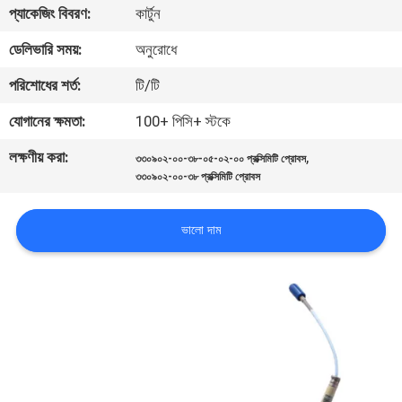
প্যাকেজিং বিবরণ:
কার্টুন
নিয়ন্ত্রণ
ডেলিভারি সময়:
অনুরোধে
আমাদের
পরিশোধের শর্ত:
টি/টি
সাথে
যোগানের ক্ষমতা:
100+ পিসি+ স্টকে
যোগাযোগ
লক্ষণীয় করা:
,
৩৩০৯০২-০০-৩৮-০৫-০২-০০ প্রক্সিমিটি প্রোবস
করুন
৩৩০৯০২-০০-৩৮ প্রক্সিমিটি প্রোবস
খবর
ভালো দাম
উদ্ধৃতির
জন্য
আবেদন