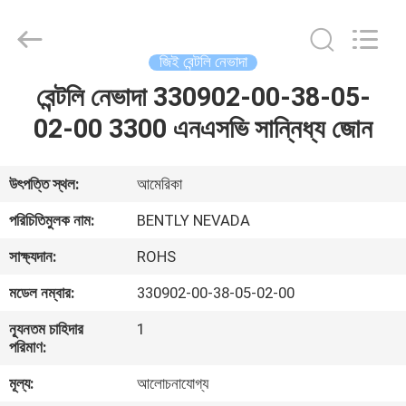
GREAT
SYSTEM
INDUSTRY
CO.
LTD.
জিই বেন্টলি নেভাদা
All
Rights
Reserved.
বেন্টলি নেভাদা 330902-00-38-05-
বাড়ি
02-00 3300 এনএসভি সান্নিধ্য জোন
পণ্য
উৎপত্তি স্থল:
আমেরিকা
আমাদের
পরিচিতিমুলক নাম:
BENTLY NEVADA
সম্পর্কে
সাক্ষ্যদান:
ROHS
মডেল নম্বার:
330902-00-38-05-02-00
কারখানা
ন্যূনতম চাহিদার
1
ভ্রমণ
পরিমাণ:
মূল্য:
আলোচনাযোগ্য
মান