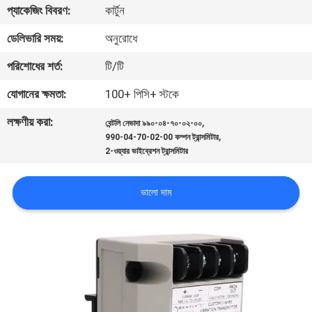
প্যাকেজিং বিবরণ:
কার্টুন
নিয়ন্ত্রণ
ডেলিভারি সময়:
অনুরোধে
আমাদের
পরিশোধের শর্ত:
টি/টি
সাথে
যোগানের ক্ষমতা:
100+ পিসি+ স্টকে
যোগাযোগ
লক্ষণীয় করা:
,
বেন্টলি নেভাদা ৯৯০-০৪-৭০-০২-০০
করুন
,
990-04-70-02-00 কম্পন ট্রান্সমিটার
2-ওয়্যার ভাইব্রেশন ট্রান্সমিটার
খবর
ভালো দাম
উদ্ধৃতির
জন্য
আবেদন