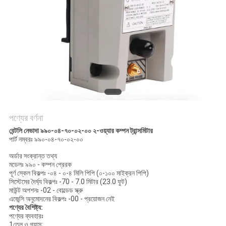
সাইট
ম্যাপ
গোপনীয়তা
নীতি
পণ্যের বর্ণনা
বেন্টলি নেভাদা ৯৯০-০৪-৭০-০২-০০ ২-ওয়্যার কম্পন ট্রান্সমিটার
পার্ট নম্বরঃ ৯৯০-০৪-৭০-০২-০০
অর্ডার সংক্রান্ত তথ্য
মডেলঃ ৯৯০ - কম্পন প্রেরক
পূর্ণ স্কেল বিকল্পঃ -০৪ - ০-৪ মিলি পিপি (০-১০০ মাইক্রন পিপি)
সিস্টেমের দৈর্ঘ্য বিকল্পঃ -70 - 7.0 মিটার (23.0 ফুট)
মাউন্ট অপশনঃ -02 - বোল্ডেড স্ক্রু
এজেন্সি অনুমোদনের বিকল্পঃ -00 - প্রয়োজন নেই
পণ্যের বৈশিষ্ট্য:
পণ্যের ব্যবহারঃ
1তেল ও গ্যাস;