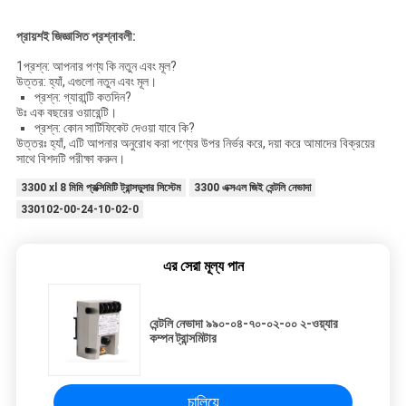
প্রায়শই জিজ্ঞাসিত প্রশ্নাবলী:
1প্রশ্ন: আপনার পণ্য কি নতুন এবং মূল?
উত্তর: হ্যাঁ, এগুলো নতুন এবং মূল।
প্রশ্ন: গ্যারান্টি কতদিন?
উঃ এক বছরের ওয়ারেন্টি।
প্রশ্ন: কোন সার্টিফিকেট দেওয়া যাবে কি?
উত্তরঃ হ্যাঁ, এটি আপনার অনুরোধ করা পণ্যের উপর নির্ভর করে, দয়া করে আমাদের বিক্রয়ের
সাথে বিশদটি পরীক্ষা করুন।
3300 xl 8 মিমি প্রক্সিমিটি ট্রান্সডুসার সিস্টেম
3300 এক্সএল জিই বেন্টলি নেভাদা
330102-00-24-10-02-0
এর সেরা মূল্য পান
বেন্টলি নেভাদা ৯৯০-০৪-৭০-০২-০০ ২-ওয়্যার
কম্পন ট্রান্সমিটার
চালিয়ে