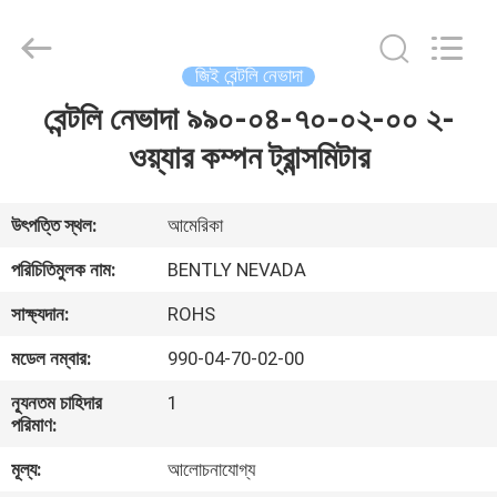
GREAT
SYSTEM
INDUSTRY
CO.
LTD.
জিই বেন্টলি নেভাদা
All
Rights
Reserved.
বেন্টলি নেভাদা ৯৯০-০৪-৭০-০২-০০ ২-
বাড়ি
ওয়্যার কম্পন ট্রান্সমিটার
পণ্য
উৎপত্তি স্থল:
আমেরিকা
আমাদের
পরিচিতিমুলক নাম:
BENTLY NEVADA
সম্পর্কে
সাক্ষ্যদান:
ROHS
মডেল নম্বার:
990-04-70-02-00
কারখানা
ন্যূনতম চাহিদার
1
ভ্রমণ
পরিমাণ:
মূল্য:
আলোচনাযোগ্য
মান