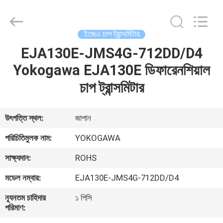
GREAT
SYSTEM
INDUSTRY
CO.
LTD.
ইজেএ চাপ ট্রান্সমিটার
All
Rights
Reserved.
EJA130E-JMS4G-712DD/D4
বাড়ি
Yokogawa EJA130E ডিফারেনশিয়াল
পণ্য
চাপ ট্রান্সমিটার
আমাদের
উৎপত্তি স্থল:
জাপান
সম্পর্কে
পরিচিতিমুলক নাম:
YOKOGAWA
সাক্ষ্যদান:
ROHS
কারখানা
মডেল নম্বার:
EJA130E-JMS4G-712DD/D4
ভ্রমণ
ন্যূনতম চাহিদার
১ পিসি
পরিমাণ:
মান