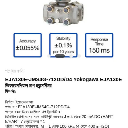
সাইট
ম্যাপ
গোপনীয়তা
নীতি
পণ্যের বর্ণনা
EJA130E-JMS4G-712DD/D4 Yokogawa EJA130E
ডিফারেনশিয়াল চাপ ট্রান্সমিটার
ডি
বর্ণনাঃ
নির্মাতাঃ ইয়োকোগাওয়া
পণ্য নং : EJA130E-JMS4G-712DD/D4
পণ্যের ধরন: ডিফারেনশিয়াল চাপ ট্রান্সমিটার
ডিজিটাল যোগাযোগের সাথে আউটপুট সংকেতঃ J = 4 থেকে 20 mA DC (HART
5/HART 7 প্রোটোকল) * 1
পরিমাপ স্প্যান (ক্যাপসুল): M = 1 থেকে 100 kPa (4 থেকে 400 inH2O)