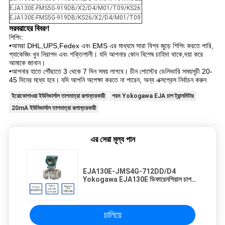
EJA130E-FMS5G-919DB/X2/D4/M01/T09/KS26
EJA130E-FMS5G-919DB/KS26/X2/D4/M01/T09
সরবরাহের বিবরণ
শিপিং:
•আমরা DHL,UPS,Fedex এবং EMS এর মাধ্যমে সারা বিশ্ব জুড়ে শিপিং করতে পারি,
প্যাকেজিং খুব নিরাপদ এবং শক্তিশালী। যদি আপনার কোন বিশেষ চাহিদা থাকে,দয়া করে
আমাকে জানান।
•আপনার হাতে পৌঁছাতে 3 থেকে 7 দিন সময় লাগবে। চীন পোস্টের ডেলিভারি সময়সূচী 20-
45 দিনের মধ্যে হবে। যদি আপনি অপেক্ষা করতে না পারেন, অন্য এক্সপ্রেস নির্বাচন করুন
ইয়োকোগাওয়া ইউনিভার্সাল তাপমাত্রা রূপান্তরকারী
পরম Yokogawa EJA চাপ ট্রান্সমিটার
20mA ইউনিভার্সাল তাপমাত্রা রূপান্তরকারী
এর সেরা মূল্য পান
EJA130E-JMS4G-712DD/D4
Yokogawa EJA130E ডিফারেনশিয়াল চাপ
ট্রান্সমিটার
চালিয়ে