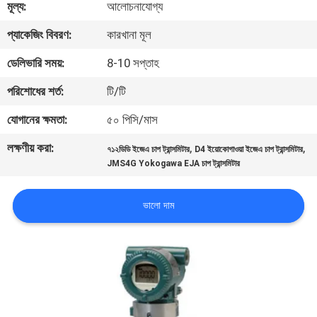
মূল্য:
আলোচনাযোগ্য
নিয়ন্ত্রণ
প্যাকেজিং বিবরণ:
কারখানা মূল
আমাদের
ডেলিভারি সময়:
8-10 সপ্তাহ
সাথে
পরিশোধের শর্ত:
টি/টি
যোগাযোগ
যোগানের ক্ষমতা:
৫০ পিসি/মাস
করুন
লক্ষণীয় করা:
,
,
৭১২ডিডি ইজেএ চাপ ট্রান্সমিটার
D4 ইয়োকোগাওয়া ইজেএ চাপ ট্রান্সমিটার
JMS4G Yokogawa EJA চাপ ট্রান্সমিটার
খবর
ভালো দাম
উদ্ধৃতির
জন্য
আবেদন