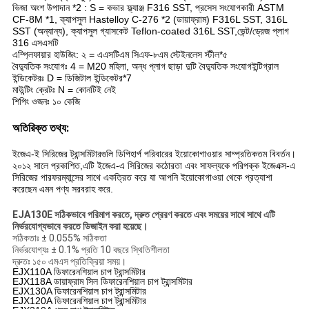
ভিজা অংশ উপাদান *2 : S = কভার ফ্ল্যাঞ্জ F316 SST, প্রসেস সংযোগকারী ASTM
CF-8M *1, ক্যাপসুল Hastelloy C-276 *2 (ডায়াফ্রাম) F316L SST, 316L
SST (অন্যান্য), ক্যাপসুল গ্যাসকেট Teflon-coated 316L SST,ভেন্ট/ড্রেজ প্লাগ
316 এসএসটি
এম্প্লিফায়ার হাউজিং: ২ = এএসটিএম সিএফ-৮এম স্টেইনলেস স্টীল*৫
বৈদ্যুতিক সংযোগঃ 4 = M20 মহিলা, অন্ধ প্লাগ ছাড়া দুটি বৈদ্যুতিক সংযোগইন্টিগ্রাল
ইন্ডিকেটরঃ D = ডিজিটাল ইন্ডিকেটর*7
মাউন্টিং ক্রেটঃ N = কোনটিই নেই
শিপিং ওজনঃ ১০ কেজি
অতিরিক্ত তথ্য:
ইজেএ-ই সিরিজের ট্রান্সমিটারগুলি ডিপিহার্প পরিবারের ইয়োকোগাওয়ার সাম্প্রতিকতম বিবর্তন।
২০১২ সালে প্রকাশিত,এটি ইজেএ-এ সিরিজের কঠোরতা এবং সাফল্যকে পরিপক্ক ইজেএক্স-এ
সিরিজের পারফরম্যান্সের সাথে একত্রিত করে যা আপনি ইয়োকোগাওয়া থেকে প্রত্যাশা
করেছেন এমন পণ্য সরবরাহ করে.
EJA130E সঠিকভাবে পরিমাপ করতে, দ্রুত প্রেরণ করতে এবং সময়ের সাথে সাথে এটি
নির্ভরযোগ্যভাবে করতে ডিজাইন করা হয়েছে।
সঠিকতাঃ ± 0.055% সঠিকতা
নির্ভরযোগ্যঃ ± 0.1% প্রতি 10 বছরে স্থিতিশীলতা
দ্রুতঃ ১৫০ এমএস প্রতিক্রিয়া সময়।
EJX110A ডিফারেনশিয়াল চাপ ট্রান্সমিটার
EJX118A ডায়াফ্রাম সিল ডিফারেনশিয়াল চাপ ট্রান্সমিটার
EJX130A ডিফারেনশিয়াল চাপ ট্রান্সমিটার
EJX120A ডিফারেনশিয়াল চাপ ট্রান্সমিটার