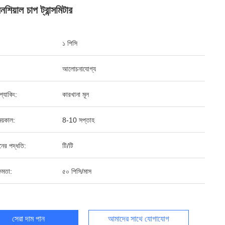
শিয়াল চাপ ট্রান্সমিটার
১ পিসি
আলোচনাযোগ্য
ড প্যাকিং:
কারখানা মূল
য়কাল:
8-10 সপ্তাহ
ানের পদ্ধতি:
টি/টি
ষমতা:
৫০ পিসি/মাস
সেরা দাম পান
আমাদের সাথে যোগাযোগ