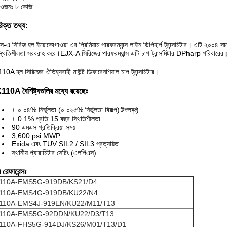
 ওজনঃ ৮ কেজি
িক্ত তথ্য:
্স-এ সিরিজ হল ইয়োকোগাওয়া এর প্রিমিয়াম পারফরম্যান্স লাইন ডিপিহার্প ট্রান্সমিটার। এটি ২০০৪ সালে
্থিতিশীলতা সরবরাহ করে।EJX-A সিরিজের পারফরম্যান্স এটি চাপ ট্রান্সমিটার DPharp পরিবার
0A হল সিরিজের ঐতিহ্যবাহী মাউন্ট ডিফারেনশিয়াল চাপ ট্রান্সমিটার।
0A বৈশিষ্ট্যগুলির মধ্যে রয়েছেঃ
± ০.০৪% নির্ভুলতা (০.০২৫% নির্ভুলতা বিকল্প)
উপলব্ধ
)
± 0.1% প্রতি 15 বছর স্থিতিশীলতা
90 এমএস প্রতিক্রিয়া সময়
3,600 psi MWP
Exida এবং TUV SIL2 / SIL3 প্রত্যয়িত
স্থানীয় প্যারামিটার সেটিং (এলপিএস)
রেফারেন্সঃ
110A-EMS5G-919DB/KS21/D4
110A-EMS4G-919DB/KU22/N4
110A-EMS4J-919EN/KU22/M11/T13
110A-EMS5G-92DDN/KU22/D3/T13
110A-FHS5G-914DJ/KS26/M01/T13/D1