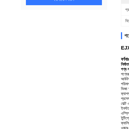
প্র
বি
পণ্
EJX
বর্ণনাঃ
নির্মা
পণ্
পণ্যের
আউটপ
পরিম
ভিজা 
ক্যা
প্রসে
বোল্
ইনস্ট
এম্প্ল
ইন্টি
ক্যাল
ওজনঃ