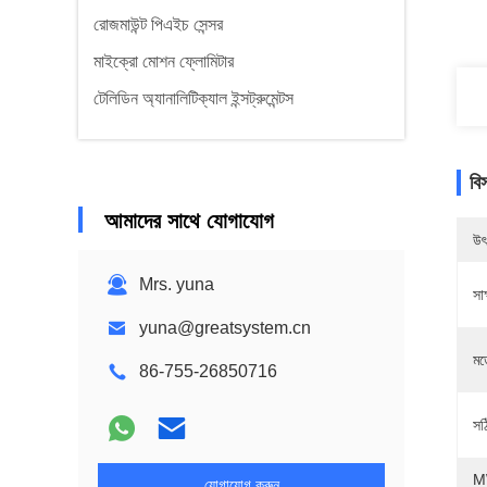
রোজমাউন্ট পিএইচ সেন্সর
মাইক্রো মোশন ফ্লোমিটার
টেলিডিন অ্যানালিটিক্যাল ইন্সট্রুমেন্টস
বি
আমাদের সাথে যোগাযোগ
উৎ
Mrs. yuna
সাক
yuna@greatsystem.cn
মড
86-755-26850716
সঠ
M
যোগাযোগ করুন