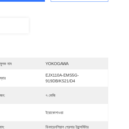
মুলক নাম
YOKOGAWA
EJX110A-EMS5G-
্বার
919DB/KS21/D4
ওজন:
৭ কেজি
ইয়োকোগাওয়া
নাম:
ডিফারেনশিয়াল প্রেসার ট্রান্সমিটার