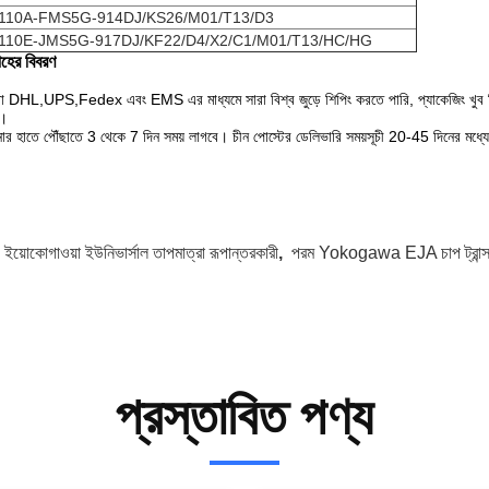
110A-FMS5G-914DJ/KS26/M01/T13/D3
110E-JMS5G-917DJ/KF22/D4/X2/C1/M01/T13/HC/HG
াহের বিবরণ
 DHL,UPS,Fedex এবং EMS এর মাধ্যমে সারা বিশ্ব জুড়ে শিপিং করতে পারি, প্যাকেজিং খুব ন
ন।
র হাতে পৌঁছাতে 3 থেকে 7 দিন সময় লাগবে। চীন পোস্টের ডেলিভারি সময়সূচী 20-45 দিনের মধ্যে
:
ইয়োকোগাওয়া ইউনিভার্সাল তাপমাত্রা রূপান্তরকারী
,
পরম Yokogawa EJA চাপ ট্রান্স
প্রস্তাবিত পণ্য