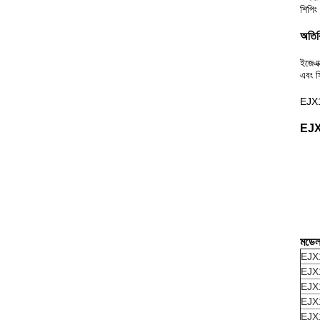
শিপিং
অতির
ই
জেএক
এবং স
EJX11
EJX11
মডেল 
EJX
EJX
EJX
EJX
EJX