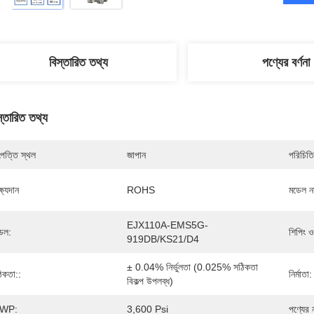
বিস্তারিত তথ্য
পণ্যের বর্ণনা
স্তারিত তথ্য
পত্তি স্থল
জাপান
পরিচিতি
্ষ্যদান
ROHS
মডেল নম
EJX110A-EMS5G-
েল:
শিপিং 
919DB/KS21/D4
± 0.04% নির্ভুলতা (0.025% সঠিকতা 
িকতা::
নির্মাতা:
বিকল্প উপলব্ধ)
WP:
3,600 Psi
পণ্যের 