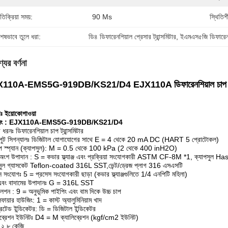
তিক্রিয়া সময়:
90 Ms
স্থিতিশ
শেষভাবে তুলে ধরা:
ডি৪ ডিফারেনশিয়াল প্রেসার ট্রান্সমিটার
, 
ইএমএস৫জি ডিফারেনশিয
যের বর্ণনা
110A-EMS5G-919DB/KS21/D4 EJX110A ডিফারেনশিয়াল চাপ ট্রান
তাঃ ইয়োকোগাওয়া
য নং : EJX110A-EMS5G-919DB/KS21/D4
 ধরনঃ ডিফারেনশিয়াল চাপ ট্রান্সমিটার
ুট সিগন্যালঃ ডিজিটাল যোগাযোগের সাথে E = 4 থেকে 20 mA DC (HART 5 প্রোটোকল)
াপ স্প্যান (ক্যাপসুল): M = 0.5 থেকে 100 kPa (2 থেকে 400 inH2O)
অংশ উপাদান : S = কভার ফ্ল্যাঞ্জ এবং প্রক্রিয়া সংযোগকারী ASTM CF-8M *1, ক্যাপসুল
পসুল গ্যাসকেট Teflon-coated 316L SST,ভেন্ট/ড্রেজ প্লাগ 316 এসএসটি
স সংযোগঃ 5 = প্রসেস সংযোগকারী ছাড়া (কভার ফ্ল্যাঞ্জগুলিতে 1/4 এনপিটি মহিলা)
ট এবং বাদামের উপাদানঃ G = 316L SST
লেশন : 9 = অনুভূমিক পাইপিং এবং বাম দিকে উচ্চ চাপ
িফায়ার হাউজিং: 1 = কাস্ট অ্যালুমিনিয়াম খাদ
গ্রেটেড ইন্ডিকেটর: ডি = ডিজিটাল ইন্ডিকেটর
িব্রেশন ইউনিটঃ D4 = M ক্যালিব্রেশন (kgf/cm2 ইউনিট)
 ২.৮ কেজি