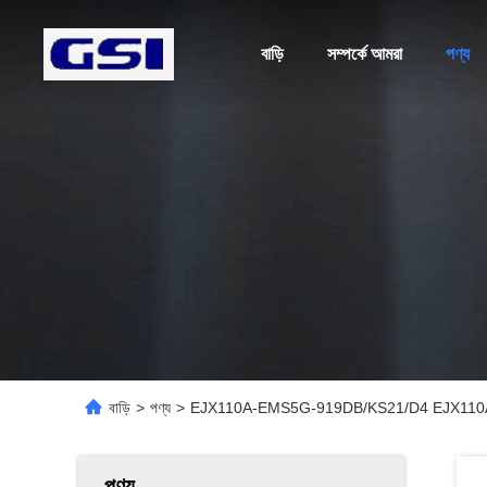
বাড়ি
সম্পর্কে আমরা
পণ্য
বাড়ি
>
পণ্য
>
EJX110A-EMS5G-919DB/KS21/D4 EJX110A ডিফারেন
পণ্য