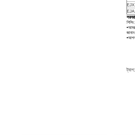
EJX
EJA
সরবর
শিপিং:
•আমরা
জানা
•আপনা
ট্যাগ