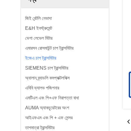
জিই বেন্টলি নেভাদা
E&H ইনস্ট্রুমেন্ট
ভেগা লেভেল মিটার
এমারসন রোসমাউন্ট চাপ ট্রান্সমিটার
ইজেএ চাপ ট্রান্সমিটার
SIEMENS চাপ ট্রান্সমিটার
অ্যালান ব্র্যাডলি কমপ্যাক্টলগিক্স
এবিবি ভ্যালভ পজিশনার
এমটিএল এবং পি+এফ নিরাপত্তা বাধা
AUMA অ্যাকচুয়েটরের অংশ
আইএফএম এবং পি + এফ সেন্সর
তাপমাত্রা ট্রান্সমিটার