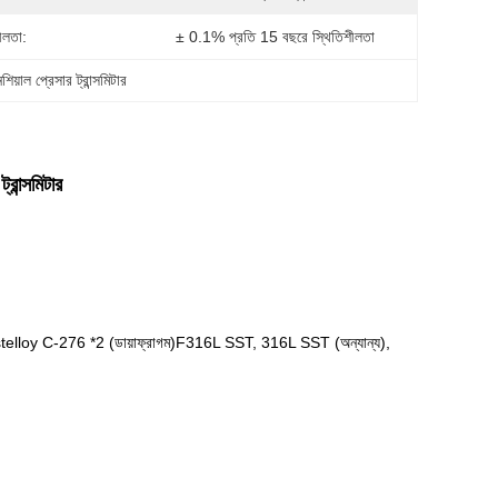
ীলতা:
± 0.1% প্রতি 15 বছরে স্থিতিশীলতা
়াল প্রেসার ট্রান্সমিটার
্সমিটার
 Hastelloy C-276 *2 (ডায়াফ্রাগম)F316L SST, 316L SST (অন্যান্য),