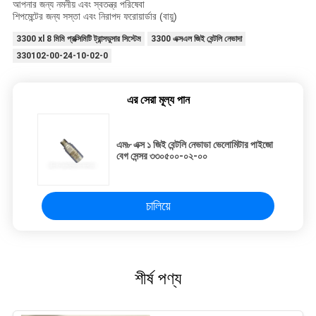
আপনার জন্য নমনীয় এবং স্বতন্ত্র পরিষেবা
শিপমেন্টের জন্য সস্তা এবং নিরাপদ ফরোয়ার্ডার (বায়ু)
3300 xl 8 মিমি প্রক্সিমিটি ট্রান্সডুসার সিস্টেম
3300 এক্সএল জিই বেন্টলি নেভাদা
330102-00-24-10-02-0
এর সেরা মূল্য পান
এম৮ এক্স ১ জিই বেন্টলি নেভাডা ভেলোমিটার পাইজো
বেগ সেন্সর ৩৩০৫০০-০২-০০
চালিয়ে
শীর্ষ পণ্য