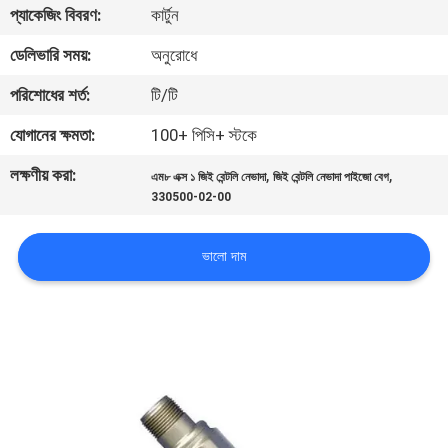
প্যাকেজিং বিবরণ:
কার্টুন
নিয়ন্ত্রণ
ডেলিভারি সময়:
অনুরোধে
আমাদের
পরিশোধের শর্ত:
টি/টি
সাথে
যোগানের ক্ষমতা:
100+ পিসি+ স্টকে
যোগাযোগ
লক্ষণীয় করা:
,
,
এম৮ এক্স ১ জিই বেন্টলি নেভাদা
জিই বেন্টলি নেভাদা পাইজো বেগ
করুন
330500-02-00
খবর
ভালো দাম
উদ্ধৃতির
জন্য
আবেদন