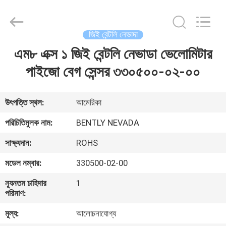
GREAT
SYSTEM
INDUSTRY
CO.
LTD.
জিই বেন্টলি নেভাদা
All
Rights
Reserved.
এম৮ এক্স ১ জিই বেন্টলি নেভাডা ভেলোমিটার
বাড়ি
পাইজো বেগ সেন্সর ৩৩০৫০০-০২-০০
পণ্য
উৎপত্তি স্থল:
আমেরিকা
আমাদের
পরিচিতিমুলক নাম:
BENTLY NEVADA
সম্পর্কে
সাক্ষ্যদান:
ROHS
মডেল নম্বার:
330500-02-00
কারখানা
ন্যূনতম চাহিদার
1
ভ্রমণ
পরিমাণ:
মূল্য:
আলোচনাযোগ্য
মান