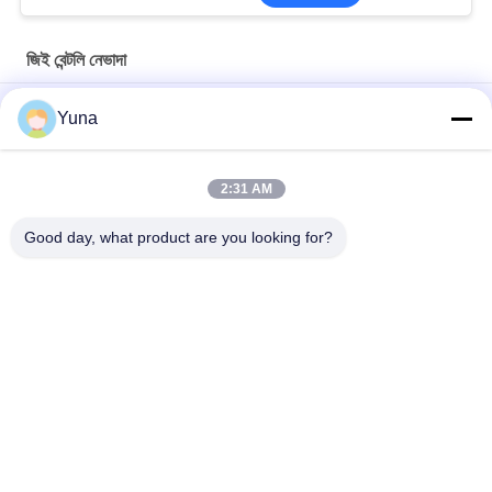
জিই বেন্টলি নেভাদা
১১ এমএম ৩৩০০এক্সএল জিই বেন্টলি নেভাডা রিভার্স বেন্টলি নেভাডা প্রোব
Yuna
50 মিমি 3300XL বেন্টলি নেভাদা প্রক্সিমিটি প্রোব 330709-000-050-10-02-00
2:31 AM
8.0 মিটার 3300 XL 11Mm GE বেন্টলি নেভাদা কম্পন প্রোব 330730-080-00-
00
Good day, what product are you looking for?
সব
জিই বেন্টলি নেভাদা
E&H ইনস্ট্রুমেন্ট
এমারসন রোসমাউন্ট চাপ 
ভেগা লেভেল মিটার
ট্রান্সমিটার
ইজেএ চাপ ট্রান্সমিটার
SIEMENS চাপ ট্রান্সমিটার