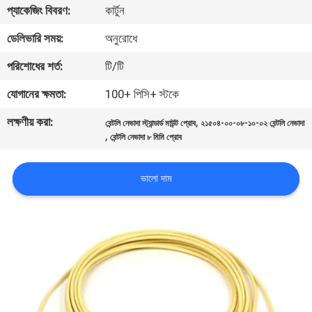
প্যাকেজিং বিবরণ:
কার্টুন
নিয়ন্ত্রণ
ডেলিভারি সময়:
অনুরোধে
আমাদের
পরিশোধের শর্ত:
টি/টি
সাথে
যোগানের ক্ষমতা:
100+ পিসি+ স্টকে
যোগাযোগ
লক্ষণীয় করা:
,
বেন্টলি নেভাদা স্ট্যান্ডার্ড মাউন্ট প্রোব
২১৫০৪-০০-০৮-১০-০২ বেন্টলি নেভাদা
করুন
,
বেন্টলি নেভাদা ৮ মিমি প্রোব
খবর
ভালো দাম
উদ্ধৃতির
জন্য
আবেদন