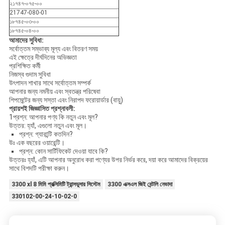
২১৭৪৭-০৭৫-০০
21747-080-01
১৮৭৪৫-০৩-০০
১৮৭৪৫-০৪-০০
আমাদের সুবিধা:
সর্বোত্তম সম্ভাব্য মূল্য এবং বিতরণ সময়
এই ক্ষেত্রে দীর্ঘদিনের অভিজ্ঞতা
প্রশিক্ষিত কর্মী
নিজস্ব গুদাম সুবিধা
উৎপাদন শাখার সাথে সর্বোত্তম সম্পর্ক
আপনার জন্য নমনীয় এবং স্বতন্ত্র পরিষেবা
শিপমেন্টের জন্য সস্তা এবং নিরাপদ ফরোয়ার্ডার (বায়ু)
প্রায়শই জিজ্ঞাসিত প্রশ্নাবলী:
1প্রশ্ন: আপনার পণ্য কি নতুন এবং মূল?
উত্তর: হ্যাঁ, এগুলো নতুন এবং মূল।
প্রশ্ন: গ্যারান্টি কতদিন?
উঃ এক বছরের ওয়ারেন্টি।
প্রশ্ন: কোন সার্টিফিকেট দেওয়া যাবে কি?
উত্তরঃ হ্যাঁ, এটি আপনার অনুরোধ করা পণ্যের উপর নির্ভর করে, দয়া করে আমাদের বিক্রয়ের
সাথে বিশদটি পরীক্ষা করুন।
3300 xl 8 মিমি প্রক্সিমিটি ট্রান্সডুসার সিস্টেম
3300 এক্সএল জিই বেন্টলি নেভাদা
330102-00-24-10-02-0