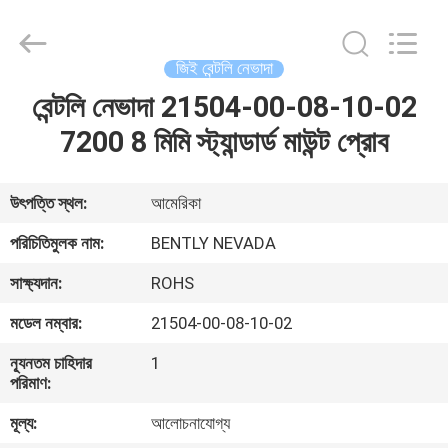
GREAT
SYSTEM
INDUSTRY
CO.
LTD.
জিই বেন্টলি নেভাদা
All
Rights
Reserved.
বেন্টলি নেভাদা 21504-00-08-10-02
বাড়ি
7200 8 মিমি স্ট্যান্ডার্ড মাউন্ট প্রোব
পণ্য
উৎপত্তি স্থল:
আমেরিকা
আমাদের
পরিচিতিমুলক নাম:
BENTLY NEVADA
সম্পর্কে
সাক্ষ্যদান:
ROHS
মডেল নম্বার:
21504-00-08-10-02
কারখানা
ন্যূনতম চাহিদার
1
ভ্রমণ
পরিমাণ:
মূল্য:
আলোচনাযোগ্য
মান