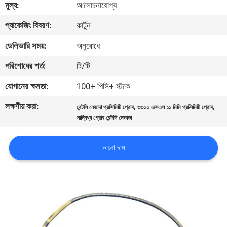
মূল্য:
আলোচনাযোগ্য
নিয়ন্ত্রণ
প্যাকেজিং বিবরণ:
কার্টুন
আমাদের
ডেলিভারি সময়:
অনুরোধে
সাথে
পরিশোধের শর্ত:
টি/টি
যোগাযোগ
যোগানের ক্ষমতা:
100+ পিসি+ স্টকে
করুন
লক্ষণীয় করা:
,
,
বেন্টলি নেভাদা প্রক্সিমিটি প্রোব
৩৩০০ এক্সএল ১১ মিমি প্রক্সিমিটি প্রোব
সান্নিধ্য প্রোব বেন্টলি নেভাডা
খবর
ভালো দাম
উদ্ধৃতির
জন্য
আবেদন