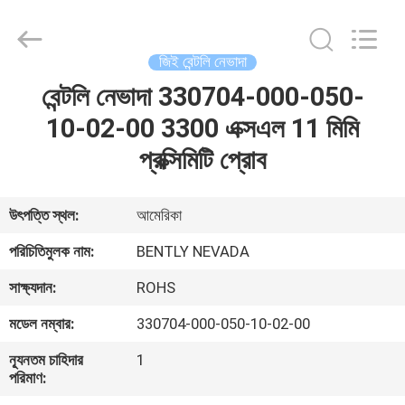
GREAT
SYSTEM
INDUSTRY
CO.
LTD.
জিই বেন্টলি নেভাদা
All
Rights
Reserved.
বেন্টলি নেভাদা 330704-000-050-
বাড়ি
10-02-00 3300 এক্সএল 11 মিমি
পণ্য
প্রক্সিমিটি প্রোব
আমাদের
উৎপত্তি স্থল:
আমেরিকা
সম্পর্কে
পরিচিতিমুলক নাম:
BENTLY NEVADA
সাক্ষ্যদান:
ROHS
কারখানা
মডেল নম্বার:
330704-000-050-10-02-00
ভ্রমণ
ন্যূনতম চাহিদার
1
পরিমাণ:
মান