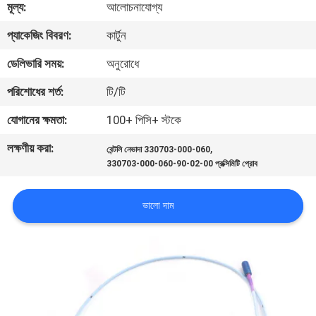
মূল্য:
আলোচনাযোগ্য
নিয়ন্ত্রণ
প্যাকেজিং বিবরণ:
কার্টুন
আমাদের
ডেলিভারি সময়:
অনুরোধে
সাথে
পরিশোধের শর্ত:
টি/টি
যোগাযোগ
যোগানের ক্ষমতা:
100+ পিসি+ স্টকে
করুন
লক্ষণীয় করা:
,
বেন্টলি নেভাদা 330703-000-060
330703-000-060-90-02-00 প্রক্সিমিটি প্রোব
খবর
ভালো দাম
উদ্ধৃতির
জন্য
আবেদন