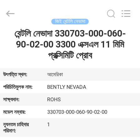
GREAT
SYSTEM
INDUSTRY
CO.
LTD.
জিই বেন্টলি নেভাদা
All
Rights
Reserved.
বেন্টলি নেভাদা 330703-000-060-
বাড়ি
90-02-00 3300 এক্সএল 11 মিমি
পণ্য
প্রক্সিমিটি প্রোব
আমাদের
উৎপত্তি স্থল:
আমেরিকা
সম্পর্কে
পরিচিতিমুলক নাম:
BENTLY NEVADA
সাক্ষ্যদান:
ROHS
কারখানা
মডেল নম্বার:
330703-000-060-90-02-00
ভ্রমণ
ন্যূনতম চাহিদার
1
পরিমাণ:
মান