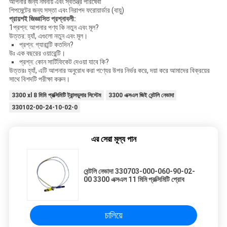
আপনার জন্য নমনীয় এবং স্বতন্ত্র পরিষেবা
শিপমেন্টের জন্য সস্তা এবং নিরাপদ ফরোয়ার্ডার (বায়ু)
প্রায়শই জিজ্ঞাসিত প্রশ্নাবলী:
1প্রশ্ন: আপনার পণ্য কি নতুন এবং মূল?
উত্তর: হ্যাঁ, এগুলো নতুন এবং মূল।
প্রশ্ন: গ্যারান্টি কতদিন?
উঃ এক বছরের ওয়ারেন্টি।
প্রশ্ন: কোন সার্টিফিকেট দেওয়া যাবে কি?
উত্তরঃ হ্যাঁ, এটি আপনার অনুরোধ করা পণ্যের উপর নির্ভর করে, দয়া করে আমাদের বিক্রয়ের
সাথে বিশদটি পরীক্ষা করুন।
3300 xl 8 মিমি প্রক্সিমিটি ট্রান্সডুসার সিস্টেম
3300 এক্সএল জিই বেন্টলি নেভাদা
330102-00-24-10-02-0
এর সেরা মূল্য পান
বেন্টলি নেভাদা 330703-000-060-90-02-
00 3300 এক্সএল 11 মিমি প্রক্সিমিটি প্রোব
চালিয়ে