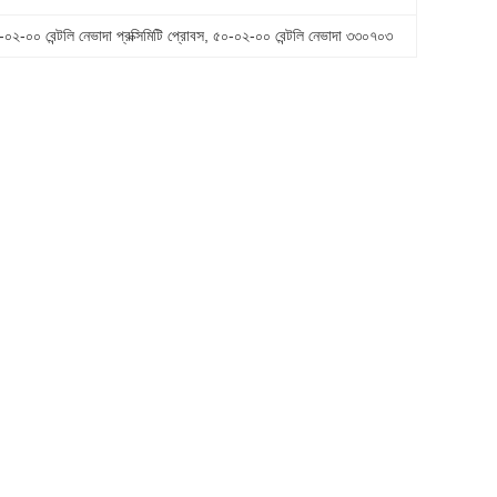
-০০ বেন্টলি নেভাদা প্রক্সিমিটি প্রোবস
, 
৫০-০২-০০ বেন্টলি নেভাদা ৩৩০৭০৩