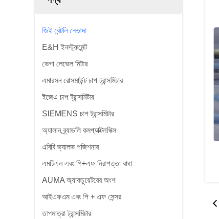
জিই বেন্টলি নেভাদা
E&H ইনস্ট্রুমেন্ট
ভেগা লেভেল মিটার
এমারসন রোসমাউন্ট চাপ ট্রান্সমিটার
ইজেএ চাপ ট্রান্সমিটার
SIEMENS চাপ ট্রান্সমিটার
অ্যালান ব্র্যাডলি কমপ্যাক্টলগিক্স
এবিবি ভ্যালভ পজিশনার
এমটিএল এবং পি+এফ নিরাপত্তা বাধা
AUMA অ্যাকচুয়েটরের অংশ
আইএফএম এবং পি + এফ সেন্সর
তাপমাত্রা ট্রান্সমিটার