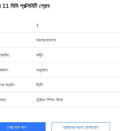
 11 মিমি প্রক্সিমিটি প্রোব
1
আলোচনাযোগ্য
ড প্যাকিং:
কার্টুন
য়কাল:
অনুরোধে
ানের পদ্ধতি:
টি/টি
ষমতা:
100+ পিসি+ স্টকে
সেরা দাম পান
আমাদের সাথে যোগাযোগ