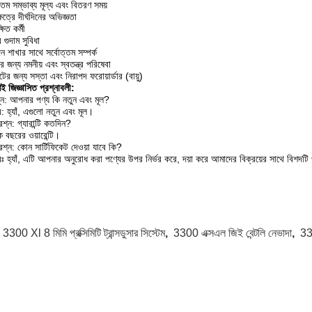
্তম সম্ভাব্য মূল্য এবং বিতরণ সময়
েত্রে দীর্ঘদিনের অভিজ্ঞতা
ষিত কর্মী
 গুদাম সুবিধা
ন শাখার সাথে সর্বোত্তম সম্পর্ক
 জন্য নমনীয় এবং স্বতন্ত্র পরিষেবা
্টের জন্য সস্তা এবং নিরাপদ ফরোয়ার্ডার (বায়ু)
শই জিজ্ঞাসিত প্রশ্নাবলী:
্ন: আপনার পণ্য কি নতুন এবং মূল?
: হ্যাঁ, এগুলো নতুন এবং মূল।
রশ্ন: গ্যারান্টি কতদিন?
 বছরের ওয়ারেন্টি।
্রশ্ন: কোন সার্টিফিকেট দেওয়া যাবে কি?
ঃ হ্যাঁ, এটি আপনার অনুরোধ করা পণ্যের উপর নির্ভর করে, দয়া করে আমাদের বিক্রয়ের সাথে বিশদটি 
:
3300 Xl 8 মিমি প্রক্সিমিটি ট্রান্সডুসার সিস্টেম
,
3300 এক্সএল জিই বেন্টলি নেভাদা
,
33