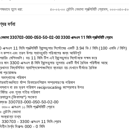
শেষভাবে তুলে ধরা:
৫০-০২-০০ বেন্টলি নেভাদা প্রক্সিমিটি প্রোবস
, 
০০০-০৫০-৫০-০২
যের বর্ণনা
লি নেভাদা 330703-000-050-50-02-00 3300 এক্সএল 11 মিমি প্রক্সিমিটি প্রোব
এক্সএল 11 মিমি প্রক্সিমিটি ট্রান্সডুসার সিস্টেমের একটি 3.94 ভি / মিমি (100 এমভি / মিলি)
শহীন কম্পন এবং তরল উপর স্থানচ্যুতি পরিমাপের জন্য আউটপুট
 লেয়ারিং মেশিনগুলি। বড় 11 মিমি টিপ এই ট্রান্সডুসার সিস্টেমকে সক্ষম করে
র মান 3300 এক্সএল 8 মিমি ট্রান্সডুসার তুলনায় একটি দীর্ঘ রৈখিক পরিসীমা আছে
্রধানত নিম্নলিখিত অ্যাপ্লিকেশনগুলিতে ব্যবহৃত হয় যেখানে দীর্ঘতর রৈখিক
মা প্রয়োজনঃ
য় অবস্থানের পরিমাপ
 টারবাইনগুলিতে র্যাম্প ডিফারেনশিয়াল সম্প্রসারণের পরিমাপ
স্থান বা রড ড্রপ পরিমাপ reciprocating কম্প্রেসার উপর
োমিটার এবং শূন্য গতির পরিমাপ
েফারেন্স (কিফাসর*) সংকেত
 নম্বরঃ 330703-000-050-50-02-00
 ৩৩০০ এক্সএল ১১ মিমি প্রক্সিমিটি প্রোব
তাঃ বেন্টলি নেভাদা
র সংক্রান্ত তথ্য
ঃ 330703 - 3300 এক্সএল 11 মিমি প্রোব
বিহীন দৈর্ঘ্য বিকল্পঃ 000 - 0 মিমি