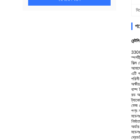
বি
পণ্
বেন্ট
3300 
স্পর্
ফিল্ম
আমাদে
এটি প
পরিসী
অক্ষী
বাষ্প
রড অব
ট্যাক
ফেজ র
পণ্য
মডেলঃ
নির্মা
অর্ডা
মডেল
থ্রেড