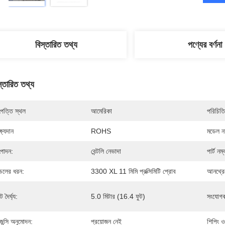
বিস্তারিত তথ্য
পণ্যের বর্ণনা
স্তারিত তথ্য
পত্তি স্থল
আমেরিকা
পরিচিতি
্ষ্যদান
ROHS
মডেল নম
পাদন:
বেন্টলি নেভাদা
পার্ট নম্
েলের ধরন:
3300 XL 11 মিমি প্রক্সিমিটি প্রোব
আনথ্রেড
 দৈর্ঘ্য:
5.0 মিটার (16.4 ফুট)
সংযোগক
েন্সি অনুমোদন:
প্রয়োজন নেই
শিপিং 