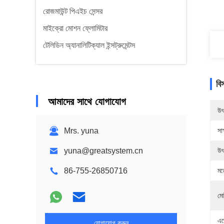
রোজমাউন্ট পিএইচ সেন্সর
মাইক্রো মোশন ফ্লোমিটার
টেলিডিন অ্যানালিটিক্যাল ইন্সট্রুমেন্টস
বি
আমাদের সাথে যোগাযোগ
উৎ
Mrs. yuna
সাক
yuna@greatsystem.cn
উৎ
86-755-26850716
মড
মোট
এজ
যোগাযোগ করুন