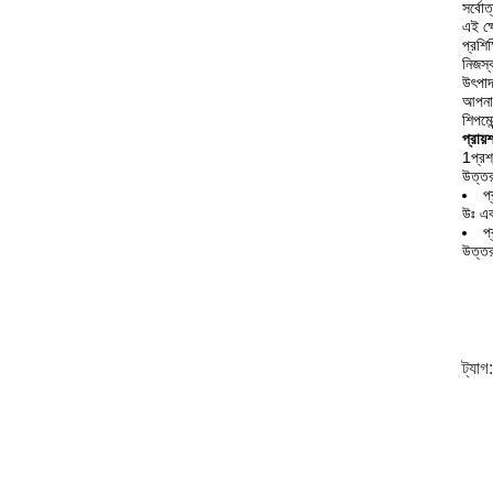
সর্বোত
এই ক্ষ
প্রশিক্
নিজস্ব
উৎপাদ
আপনার
শিপমেন
প্রায়
1প্রশ
উত্তর
প্
উঃ এক
প
উত্তর
ট্যাগ