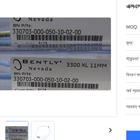
এক্সএল
MOQ:
মূল্য:
স্ট্যান্ডার্
বিতরণ সম
অর্থ প্রদ
সরবরাহ ক্