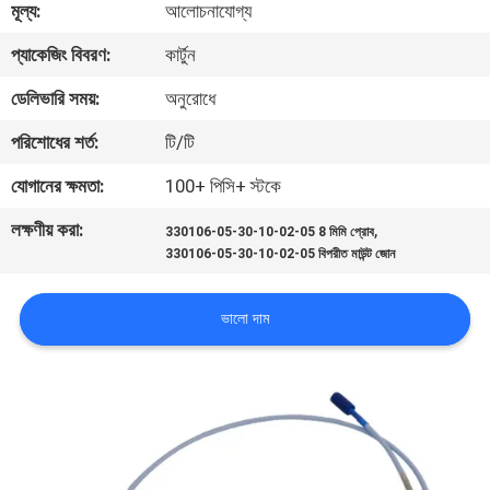
মূল্য:
আলোচনাযোগ্য
নিয়ন্ত্রণ
প্যাকেজিং বিবরণ:
কার্টুন
আমাদের
ডেলিভারি সময়:
অনুরোধে
সাথে
পরিশোধের শর্ত:
টি/টি
যোগাযোগ
যোগানের ক্ষমতা:
100+ পিসি+ স্টকে
করুন
লক্ষণীয় করা:
,
330106-05-30-10-02-05 8 মিমি প্রোব
330106-05-30-10-02-05 বিপরীত মাউন্ট জোন
খবর
ভালো দাম
উদ্ধৃতির
জন্য
আবেদন