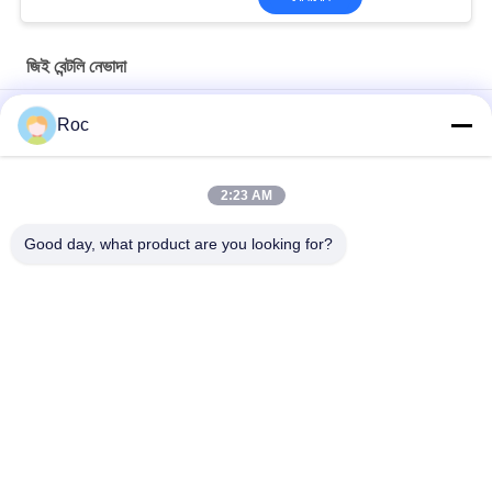
জিই বেন্টলি নেভাদা
১১ এমএম ৩৩০০এক্সএল জিই বেন্টলি নেভাডা রিভার্স বেন্টলি নেভাডা প্রোব
Roc
50 মিমি 3300XL বেন্টলি নেভাদা প্রক্সিমিটি প্রোব 330709-000-050-10-02-00
2:23 AM
8.0 মিটার 3300 XL 11Mm GE বেন্টলি নেভাদা কম্পন প্রোব 330730-080-00-
00
Good day, what product are you looking for?
সব
জিই বেন্টলি নেভাদা
E&H ইনস্ট্রুমেন্ট
এমারসন রোসমাউন্ট চাপ 
ভেগা লেভেল মিটার
ট্রান্সমিটার
ইজেএ চাপ ট্রান্সমিটার
SIEMENS চাপ ট্রান্সমিটার