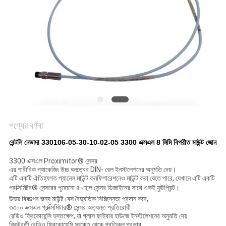
সাইট
ম্যাপ
গোপনীয়তা
নীতি
পণ্যের বর্ণনা
বেন্টলি নেভাদা 330106-05-30-10-02-05 3300 এক্সএল 8 মিমি বিপরীত মাউন্ট জোন
3300 এক্সএল Proximitor® সেন্সর
এর শারীরিক প্যাকেজিং উচ্চ ঘনত্বের DIN- রেল ইনস্টলেশনের অনুমতি দেয়।
এটি একটি ঐতিহ্যগত প্যানেল মাউন্ট কনফিগারেশনেও মাউন্ট করা যেতে পারে, যেখানে এটি একটি
প্রক্সিমিটর® সেন্সরের পুরোনো ৪-হোল সেন্সর ডিজাইনের সাথে একই ফুটপ্রিন্ট।
উভয় বিকল্পের জন্য মাউন্ট বেস বৈদ্যুতিক বিচ্ছিন্নতা প্রদান করে,
৩৩০০ এক্সএল প্রক্সিমিটার® সেন্সর অত্যন্ত প্রতিরোধী
রেডিও ফ্রিকোয়েন্সি হস্তক্ষেপ, যা গ্লাস ফাইবার হাউজে ইনস্টলেশনের অনুমতি দেয়
নিকটবর্তী রেডিও ফ্রিকোয়েন্সি সংকেত থেকে প্রতিকূল প্রভাব