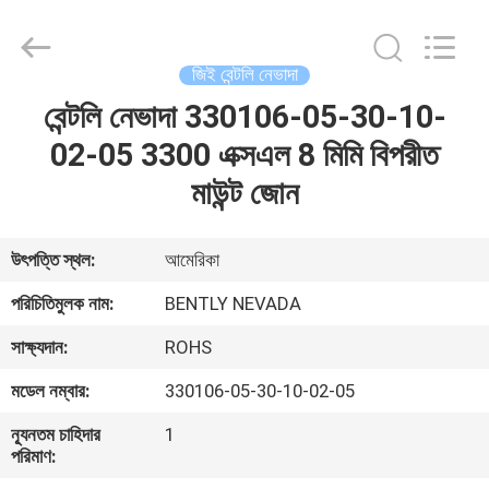
GREAT
SYSTEM
INDUSTRY
CO.
LTD.
জিই বেন্টলি নেভাদা
All
Rights
Reserved.
বেন্টলি নেভাদা 330106-05-30-10-
বাড়ি
02-05 3300 এক্সএল 8 মিমি বিপরীত
পণ্য
মাউন্ট জোন
আমাদের
উৎপত্তি স্থল:
আমেরিকা
সম্পর্কে
পরিচিতিমুলক নাম:
BENTLY NEVADA
সাক্ষ্যদান:
ROHS
কারখানা
মডেল নম্বার:
330106-05-30-10-02-05
ভ্রমণ
ন্যূনতম চাহিদার
1
পরিমাণ:
মান