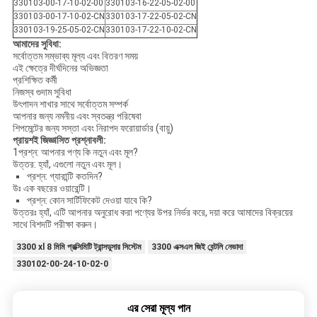
330103-00-17-10-02-00
330103-16-22-05-02-00
330103-00-17-10-02-CN
330103-17-22-05-02-CN
330103-19-25-05-02-CN
330103-17-22-10-02-CN
আমাদের সুবিধা:
সর্বোত্তম সম্ভাব্য মূল্য এবং বিতরণ সময়
এই ক্ষেত্রে দীর্ঘদিনের অভিজ্ঞতা
প্রশিক্ষিত কর্মী
নিজস্ব গুদাম সুবিধা
উৎপাদন শাখার সাথে সর্বোত্তম সম্পর্ক
আপনার জন্য নমনীয় এবং স্বতন্ত্র পরিষেবা
শিপমেন্টের জন্য সস্তা এবং নিরাপদ ফরোয়ার্ডার (বায়ু)
প্রায়শই জিজ্ঞাসিত প্রশ্নাবলী:
1প্রশ্ন: আপনার পণ্য কি নতুন এবং মূল?
উত্তর: হ্যাঁ, এগুলো নতুন এবং মূল।
প্রশ্ন: গ্যারান্টি কতদিন?
উঃ এক বছরের ওয়ারেন্টি।
প্রশ্ন: কোন সার্টিফিকেট দেওয়া যাবে কি?
উত্তরঃ হ্যাঁ, এটি আপনার অনুরোধ করা পণ্যের উপর নির্ভর করে, দয়া করে আমাদের বিক্রয়ের
সাথে বিশদটি পরীক্ষা করুন।
3300 xl 8 মিমি প্রক্সিমিটি ট্রান্সডুসার সিস্টেম
3300 এক্সএল জিই বেন্টলি নেভাদা
330102-00-24-10-02-0
এর সেরা মূল্য পান