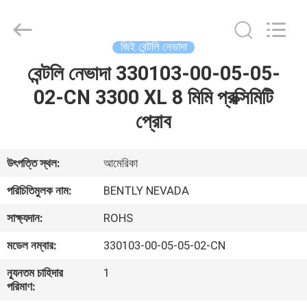
GREAT
SYSTEM
INDUSTRY
CO.
LTD.
জিই বেন্টলি নেভাদা
All
Rights
Reserved.
বেন্টলি নেভাদা 330103-00-05-05-
বাড়ি
02-CN 3300 XL 8 মিমি প্রক্সিমিটি
পণ্য
প্রোব
আমাদের
উৎপত্তি স্থল:
আমেরিকা
সম্পর্কে
পরিচিতিমুলক নাম:
BENTLY NEVADA
সাক্ষ্যদান:
ROHS
কারখানা
মডেল নম্বার:
330103-00-05-05-02-CN
ভ্রমণ
ন্যূনতম চাহিদার
1
পরিমাণ:
মান