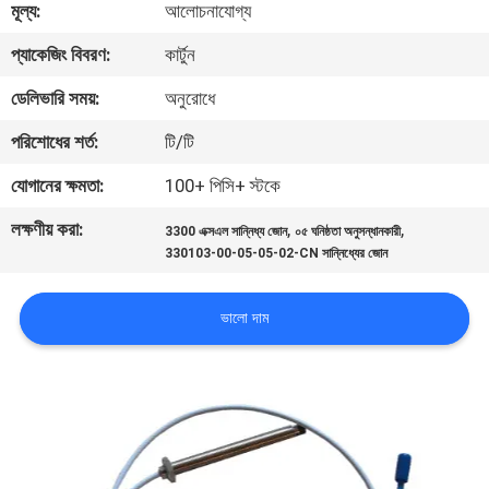
মূল্য:
আলোচনাযোগ্য
নিয়ন্ত্রণ
প্যাকেজিং বিবরণ:
কার্টুন
আমাদের
ডেলিভারি সময়:
অনুরোধে
সাথে
পরিশোধের শর্ত:
টি/টি
যোগাযোগ
যোগানের ক্ষমতা:
100+ পিসি+ স্টকে
করুন
লক্ষণীয় করা:
,
,
3300 এক্সএল সান্নিধ্য জোন
০৫ ঘনিষ্ঠতা অনুসন্ধানকারী
330103-00-05-05-02-CN সান্নিধ্যের জোন
খবর
ভালো দাম
উদ্ধৃতির
জন্য
আবেদন