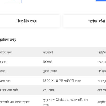
বিস্তারিত তথ্য
পণ্যের বর্ণনা
স্তারিত তথ্য
পত্তি স্থল
আমেরিকা
পরিচিতি
্ষ্যদান
ROHS
মডেল নম
পাদন:
বেন্টলি নেভাদা
পার্ট নম্
েলের ধরন:
3300 XL 8 মিমি প্রক্সিমিটি প্রোব
আনথ্রেড
মগ্রিক কেস দৈর্ঘ্য:
240 মিমি
মোট দৈর্ঘ
ক্ষুদ্র সমাক্ষ ClickLoc, সংযোগকারী, মান 
যোগকারী এবং তারের প্রকার:
এজেন্সি
তারের