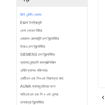
জিই বেন্টলি নেভাদা
E&H ইনস্ট্রুমেন্ট
ভেগা লেভেল মিটার
এমারসন রোসমাউন্ট চাপ ট্রান্সমিটার
ইজেএ চাপ ট্রান্সমিটার
SIEMENS চাপ ট্রান্সমিটার
অ্যালান ব্র্যাডলি কমপ্যাক্টলগিক্স
এবিবি ভ্যালভ পজিশনার
এমটিএল এবং পি+এফ নিরাপত্তা বাধা
AUMA অ্যাকচুয়েটরের অংশ
আইএফএম এবং পি + এফ সেন্সর
তাপমাত্রা ট্রান্সমিটার