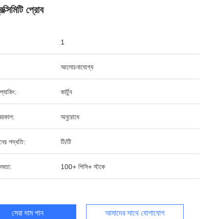
রক্সিমিটি প্রোব
1
আলোচনাযোগ্য
ড প্যাকিং:
কার্টুন
য়কাল:
অনুরোধে
ানের পদ্ধতি:
টি/টি
ষমতা:
100+ পিসি+ স্টকে
সেরা দাম পান
আমাদের সাথে যোগাযোগ