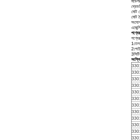
মডেলঃ
থ্রেডব
মোট ক
মোট দ
সংযোগ
এজেন্
পণ্যের
পণ্যের
1তেল 
2পেট্
3সিটি 
সংশ্লি
330
330
330
330
330
330
330
330
330
330
330
330