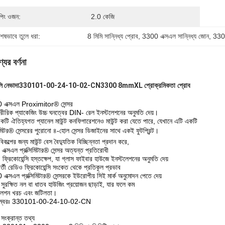
পিং ওজন:
2.0 কেজি
শেষভাবে তুলে ধরা:
8 মিমি সান্নিধ্য প্রোব
, 
3300 এক্সএল সান্নিধ্য জোন
, 
330
যের বর্ণনা
ি নেভাদা
330101-00-24-10-02-CN
3300 8mmXL প্রো
ক্রমিকতা প্রোব
 এক্সএল Proximitor® সেন্সর
রীরিক প্যাকেজিং উচ্চ ঘনত্বের DIN- রেল ইনস্টলেশনের অনুমতি দেয়।
কটি ঐতিহ্যগত প্যানেল মাউন্ট কনফিগারেশনেও মাউন্ট করা যেতে পারে, যেখানে এটি একটি
সিমিটর® সেন্সরের পুরোনো ৪-হোল সেন্সর ডিজাইনের সাথে একই ফুটপ্রিন্ট।
িকল্পের জন্য মাউন্ট বেস বৈদ্যুতিক বিচ্ছিন্নতা প্রদান করে,
এক্সএল প্রক্সিমিটার® সেন্সর অত্যন্ত প্রতিরোধী
 ফ্রিকোয়েন্সি হস্তক্ষেপ, যা গ্লাস ফাইবার হাউজে ইনস্টলেশনের অনুমতি দেয়
র্তী রেডিও ফ্রিকোয়েন্সি সংকেত থেকে প্রতিকূল প্রভাব
এক্সএল প্রক্সিমিটার® সেন্সরকে ইউরোপীয় সিই মার্ক অনুমোদন পেতে দেয়
 সুরক্ষিত নল বা ধাতব হাউজিং প্রয়োজন ছাড়াই, যার ফলে কম
টলেশন খরচ এবং জটিলতা।
ট নম্বরঃ 330101-00-24-10-02-CN
 সংক্রান্ত তথ্য