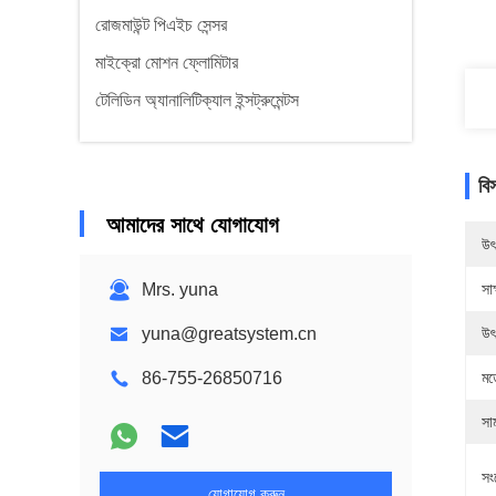
রোজমাউন্ট পিএইচ সেন্সর
মাইক্রো মোশন ফ্লোমিটার
টেলিডিন অ্যানালিটিক্যাল ইন্সট্রুমেন্টস
বি
আমাদের সাথে যোগাযোগ
উৎ
Mrs. yuna
সাক
yuna@greatsystem.cn
উৎ
86-755-26850716
মড
সা
সং
যোগাযোগ করুন