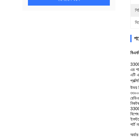
শি
বি
পণ্
বি
এনল
3300
এর শা
এটি এ
প্রক্
উভয় ব
৩৩০০ 
রেডিও
নিকটব
3300 
বিশেষ
ইনস্
পার্
অর্ডার