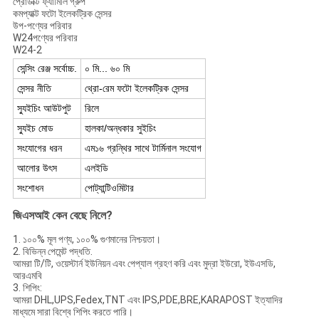
প্রোডাক্ট ফ্যামিলি গ্রুপ
কমপ্যাক্ট ফটো ইলেকট্রিক সেন্সর
উপ-পণ্যের পরিবার
W24পণ্যের পরিবার
W24-2
সেন্সিং রেঞ্জ সর্বোচ্চ.
০ মি... ৬০ মি
সেন্সর নীতি
থ্রো-রেম ফটো ইলেকট্রিক সেন্সর
স্যুইচিং আউটপুট
রিলে
স্যুইচ মোড
হালকা/অন্ধকার সুইচিং
সংযোগের ধরন
এম১৬ গ্রন্থির সাথে টার্মিনাল সংযোগ
আলোর উৎস
এলইডি
সংশোধন
পোট্যান্টিওমিটার
জিএসআই কেন বেছে নিলে?
1. ১০০% মূল পণ্য, ১০০% গুণমানের নিশ্চয়তা।
2. বিভিন্ন পেমেন্ট পদ্ধতি.
আমরা টি/টি, ওয়েস্টার্ন ইউনিয়ন এবং পেপ্যাল গ্রহণ করি এবং মুদ্রা ইউরো, ইউএসডি,
আরএমবি
3. শিপিং:
আমরা DHL,UPS,Fedex,TNT এবং IPS,PDE,BRE,KARAPOST ইত্যাদির
মাধ্যমে সারা বিশ্বে শিপিং করতে পারি।