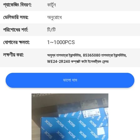
প্যাকেজিং বিবরণ:
কার্টুন
নিয়ন্ত্রণ
ডেলিভারি সময়:
অনুরোধে
আমাদের
পরিশোধের শর্ত:
টি/টি
সাথে
যোগানের ক্ষমতা:
1~1000PCS
যোগাযোগ
লক্ষণীয় করা:
,
,
অসুস্থ তাপমাত্রা ট্রান্সমিটার
85365080 তাপমাত্রা ট্রান্সমিটার
করুন
WE24-2R240 কম্প্যাক্ট ফটো ইলেকট্রিক সেন্সর
খবর
ভালো দাম
উদ্ধৃতির
জন্য
আবেদন