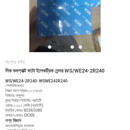
সাইট
ম্যাপ
গোপনীয়তা
নীতি
পণ্যের বর্ণনা
সিক কমপ্যাক্ট ফটো ইলেকট্রিক সেন্সর WS/WE24-2R240
WS/WE24-2R240: WSWE242R240
স্পেসিফিকেশন
বিকল্প অংশ নম্বরঃ ১০১৭৮৬৪
নির্মাতাঃ অসুস্থ
মূল্য নির্ধারণ ইউনিটঃ প্রতিটি
ওজনঃ ০.৮১০ কেজি (প্রতিটি)
ট্যারিফ কোডঃ 85365080
সাধারণ কোডঃ SICK8
পণ্য বিভাগ
আলোকবিদ্যুৎ সংবেদক