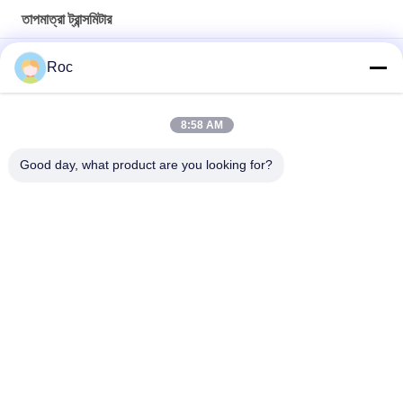
তাপমাত্রা ট্রান্সমিটার
অসুস্থ তাপমাত্রা ট্রান্সমিটার কম্প্যাক্ট ফটো ইলেকট্রিক সেন্সর WS WE24-2R240
Roc
SmartLine ST700 গেইজ চাপ ট্রান্সমিটার হানিওয়েল, STG740 A1GC4A
8:58 AM
হানিওয়েল তাপমাত্রা ট্রান্সমিটার স্মার্টলাইন ST700 গেজ চাপ ট্রান্সমিটার STG740
E1GC2A
Good day, what product are you looking for?
সব
জিই বেন্টলি নেভাদা
E&H ইনস্ট্রুমেন্ট
এমারসন রোসমাউন্ট চাপ 
ভেগা লেভেল মিটার
ট্রান্সমিটার
ইজেএ চাপ ট্রান্সমিটার
SIEMENS চাপ ট্রান্সমিটার