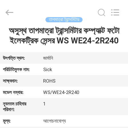
GREAT
SYSTEM
INDUSTRY
CO.
LTD.
তাপমাত্রা ট্রান্সমিটার
All
Rights
Reserved.
অসুস্থ তাপমাত্রা ট্রান্সমিটার কম্প্যাক্ট ফটো
বাড়ি
ইলেকট্রিক সেন্সর WS WE24-2R240
পণ্য
উৎপত্তি স্থল:
জার্মানি
আমাদের
পরিচিতিমুলক নাম:
Sick
সম্পর্কে
সাক্ষ্যদান:
ROHS
মডেল নম্বার:
WS/WE24-2R240
কারখানা
ন্যূনতম চাহিদার
1
ভ্রমণ
পরিমাণ:
মূল্য:
আলোচনাযোগ্য
মান