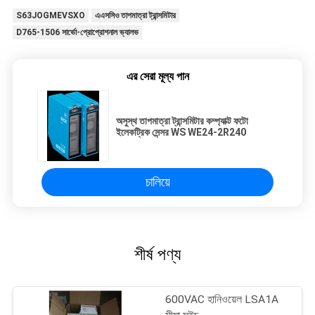
S63JOGMEVSXO
এএসসিও তাপমাত্রা ট্রান্সমিটার
D765-1506 সার্ভো-প্রোপ্রোশনাল ভ্যালভ
এর সেরা মূল্য পান
অসুস্থ তাপমাত্রা ট্রান্সমিটার কম্প্যাক্ট ফটো
ইলেকট্রিক সেন্সর WS WE24-2R240
চালিয়ে
শীর্ষ পণ্য
600VAC হানিওয়েল LSA1A