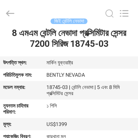
GREAT
SYSTEM
INDUSTRY
CO.
LTD.
জিই বেন্টলি নেভাদা
All
Rights
Reserved.
8 এমএম বেন্টলি নেভাদা প্রক্সিমিটার সেন্সর
বাড়ি
7200 সিরিজ 18745-03
পণ্য
উৎপত্তি স্থল:
মার্কিন যুক্তরাষ্ট্র
আমাদের
পরিচিতিমুলক নাম:
BENTLY NEVADA
সম্পর্কে
মডেল নম্বার:
18745-03 | বেন্টলি নেভাদা | 5 এবং 8 মিমি
প্রক্সিমিটর সেন্সর
কারখানা
ন্যূনতম চাহিদার
১ পিসি
পরিমাণ:
ভ্রমণ
মূল্য:
US$1399
মান
প্যাকেজিং বিবরণ:
কারখানা মূল