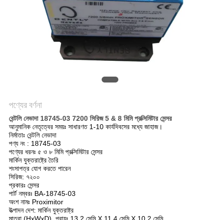
সাইট
ম্যাপ
গোপনীয়তা
নীতি
পণ্যের বর্ণনা
বেন্টলি নেভাদা 18745-03 7200 সিরিজ 5 & 8 মিমি প্রক্সিমিটার সেন্সর
আনুমানিক নেতৃত্বের সময়ঃ সাধারণত 1-10 কার্যদিবসের মধ্যে জাহাজ।
নির্মাতাঃ বেন্টলি নেভাদা
পণ্য নং : 18745-03
পণ্যের ধরনঃ ৫ ও ৮ মিমি প্রক্সিমিটার সেন্সর
মার্কিন যুক্তরাষ্ট্রে তৈরি
শংসাপত্র যোগ করতে পারেন
সিরিজ: ৭২০০
প্রকারঃ সেন্সর
পার্ট নম্বরঃ BA-18745-03
অংশ নামঃ Proximitor
উত্পাদন দেশ: মার্কিন যুক্তরাষ্ট্র
মাত্রা (HxWxD), প্রায়ঃ 13.2 সেমি X 11.4 সেমি X 10.2 সেমি