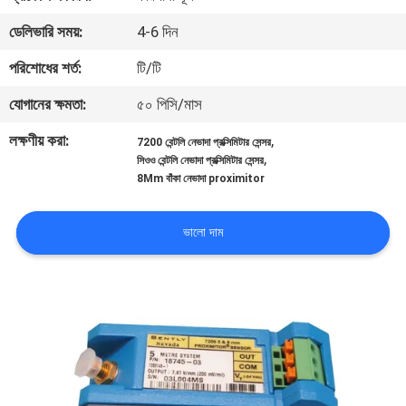
নিয়ন্ত্রণ
ডেলিভারি সময়:
4-6 দিন
পরিশোধের শর্ত:
টি/টি
আমাদের
যোগানের ক্ষমতা:
৫০ পিসি/মাস
সাথে
যোগাযোগ
লক্ষণীয় করা:
,
7200 বেন্টলি নেভাদা প্রক্সিমিটার সেন্সর
,
সিওও বেন্টলি নেভাদা প্রক্সিমিটার সেন্সর
করুন
8Mm বাঁকা নেভাদা proximitor
খবর
ভালো দাম
উদ্ধৃতির
জন্য
আবেদন