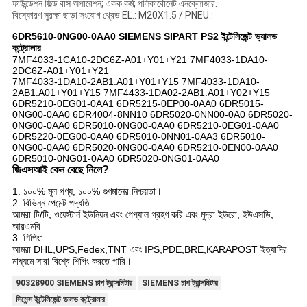
ফাউন্ডেশন ফিল্ড বাস অপারেশন; একক কর্ম; পলিকার্বোনেট এনক্লোজার.
বিস্ফোরণ সুরক্ষা ছাড়া সংযোগ থ্রেড EL.: M20X1.5 / PNEU.:
6DR5610-0NG00-0AA0 SIEMENS SIPART PS2 ইন্টেলিজেন্ট ভ্যালভ
কন্ট্রোলার
7MF4033-1CA10-2DC6Z-A01+Y01+Y21 7MF4033-1DA10-
2DC6Z-A01+Y01+Y21
7MF4033-1DA10-2AB1.A01+Y01+Y15 7MF4033-1DA10-
2AB1.A01+Y01+Y15 7MF4433-1DA02-2AB1.A01+Y02+Y15
6DR5210-0EG01-0AA1 6DR5215-0EP00-0AA0 6DR5015-
0NG00-0AA0 6DR4004-8NN10 6DR5020-0NN00-0A0 6DR5020-
0NG00-0AA0 6DR5010-0NG00-0AA0 6DR5210-0EG01-0AA0
6DR5220-0EG00-0AA0 6DR5010-0NN01-0AA3 6DR5010-
0NG00-0AA0 6DR5020-0NG00-0AA0 6DR5210-0EN00-0AA0
6DR5010-0NG01-0AA0 6DR5020-0NG01-0AA0
জিএসআই কেন বেছে নিলে?
1. ১০০% মূল পণ্য, ১০০% গুণমানের নিশ্চয়তা।
2. বিভিন্ন পেমেন্ট পদ্ধতি.
আমরা টি/টি, ওয়েস্টার্ন ইউনিয়ন এবং পেপ্যাল গ্রহণ করি এবং মুদ্রা ইউরো, ইউএসডি,
আরএমবি
3. শিপিং:
আমরা DHL,UPS,Fedex,TNT এবং IPS,PDE,BRE,KARAPOST ইত্যাদির
মাধ্যমে সারা বিশ্বে শিপিং করতে পারি।
90328900 SIEMENS চাপ ট্রান্সমিটার
SIEMENS চাপ ট্রান্সমিটার
সিমেন্স ইন্টেলিজেন্ট ভালভ কন্ট্রোলার