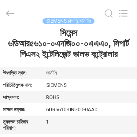
GREAT
SYSTEM
INDUSTRY
CO.
LTD.
SIEMENS চাপ ট্রান্সমিটার
All
Rights
Reserved.
সিমেন্স
বাড়ি
৬ডিআর৫৬১০-০এনজি০০-০এএএ০, সিপার্ট
পণ্য
পিএস২ ইন্টেলিজেন্ট ভালভ কন্ট্রোলার
আমাদের
উৎপত্তি স্থল:
জার্মানি
সম্পর্কে
পরিচিতিমুলক নাম:
SIEMENS
সাক্ষ্যদান:
ROHS
কারখানা
মডেল নম্বার:
6DR5610-0NG00-0AA0
ভ্রমণ
ন্যূনতম চাহিদার
1
পরিমাণ:
মান