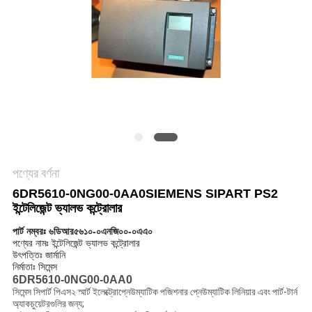
সাইট
ম্যাপ
গোপনীয়তা
নীতি
পণ্যের বর্ণনা
6DR5610-0NG00-0AA0
SIEMENS SIPART PS2
ইন্টেলিজেন্ট ভ্যালভ কন্ট্রোলার
পার্ট নম্বরঃ ৬ডিআর৫৬১০-০এনজি০০-০এএ০
পণ্যের নামঃ ইন্টেলিজেন্ট ভ্যালভ কন্ট্রোলার
উৎপত্তিঃ জার্মানি
নির্মাতাঃ সিমেন্স
6DR5610-0NG00-0AA0
সিমেন্স সিপার্ট পিএস২ স্মার্ট ইলেক্ট্রোপ্নেউম্যাটিক পজিশনার প্নেউম্যাটিক লিনিয়ার এবং পার্ট-টার্ন
অ্যাকচুয়েটরগুলির জন্য;