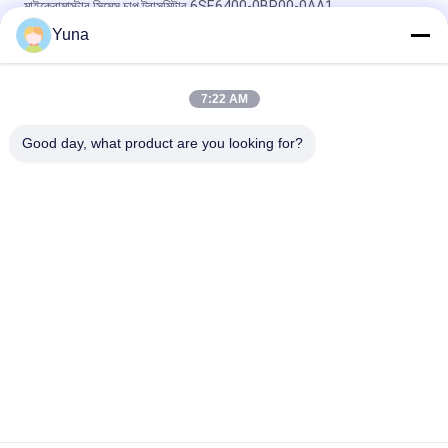
মাইক্রোমাস্টার সিমেন্স চাপ ট্রান্সমিটার 6SE6400-0BP00-0AA1
Yuna
S7-200 6GK1716-0HB14-0AA0, হার্ডনেট ইত্যাদি S7 রেডকানেক্ট সিমেন্স
সিমেটিক
7:22 AM
স্টেইনলেস স্টীল সিমেন্স চাপ ট্রান্সমিটার সফটওয়্যার সার্ভার রিডান্ডান্সি 6ES7652-
3BA58-2YA0
Good day, what product are you looking for?
সব
জিই বেন্টলি নেভাদা
E&H ইনস্ট্রুমেন্ট
এমারসন রোসমাউন্ট চাপ 
ভেগা লেভেল মিটার
ট্রান্সমিটার
ইজেএ চাপ ট্রান্সমিটার
SIEMENS চাপ ট্রান্সমিটার
অ্যালান ব্র্যাডলি 
এবিবি ভ্যালভ পজিশনার
কমপ্যাক্টলগিক্স