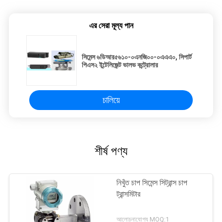
এর সেরা মূল্য পান
সিমেন্স ৬ডিআর৫৬১০-০এনজি০০-০এএএ০, সিপার্ট
পিএস২ ইন্টেলিজেন্ট ভালভ কন্ট্রোলার
চালিয়ে
শীর্ষ পণ্য
নিখুঁত চাপ সিমেন্স সিট্রান্স চাপ
ট্রান্সমিটার
আলোচনাযোগ্য MOQ:1