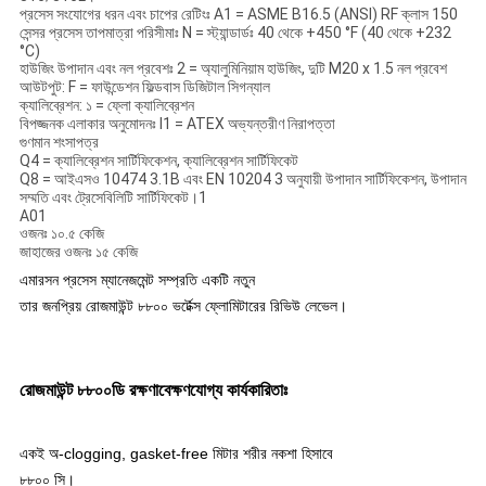
প্রসেস সংযোগের ধরন এবং চাপের রেটিংঃ A1 = ASME B16.5 (ANSI) RF ক্লাস 150
সেন্সর প্রসেস তাপমাত্রা পরিসীমাঃ N = স্ট্যান্ডার্ডঃ 40 থেকে +450 °F (40 থেকে +232
°C)
হাউজিং উপাদান এবং নল প্রবেশঃ 2 = অ্যালুমিনিয়াম হাউজিং, দুটি M20 x 1.5 নল প্রবেশ
আউটপুট: F = ফাউন্ডেশন ফিল্ডবাস ডিজিটাল সিগন্যাল
ক্যালিব্রেশন: ১ = ফ্লো ক্যালিব্রেশন
বিপজ্জনক এলাকার অনুমোদনঃ I1 = ATEX অভ্যন্তরীণ নিরাপত্তা
গুণমান শংসাপত্র
Q4 = ক্যালিব্রেশন সার্টিফিকেশন, ক্যালিব্রেশন সার্টিফিকেট
Q8 = আইএসও 10474 3.1B এবং EN 10204 3 অনুযায়ী উপাদান সার্টিফিকেশন, উপাদান
সম্মতি এবং ট্রেসেবিলিটি সার্টিফিকেট।1
A01
ওজনঃ ১০.৫ কেজি
জাহাজের ওজনঃ ১৫ কেজি
এমারসন প্রসেস ম্যানেজমেন্ট সম্প্রতি একটি নতুন
তার জনপ্রিয় রোজমাউন্ট ৮৮০০ ভর্টেক্স ফ্লোমিটারের রিভিউ লেভেল।
রোজমাউন্ট ৮৮০০ডি রক্ষণাবেক্ষণযোগ্য কার্যকারিতাঃ
একই অ-clogging, gasket-free মিটার শরীর নকশা হিসাবে
৮৮০০ সি।