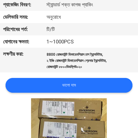
প্যাকেজিং বিবরণ:
স্ট্যান্ডার্ড শক্ত কাগজ প্যাকিং
নিয়ন্ত্রণ
ডেলিভারি সময়:
অনুরোধে
আমাদের
পরিশোধের শর্ত:
টি/টি
সাথে
যোগানের ক্ষমতা:
1~1000PCS
যোগাযোগ
লক্ষণীয় করা:
,
8800 রোজমাউন্ট ডিফারেনশিয়াল চাপ ট্রান্সমিটার
করুন
,
২ ইঞ্চি রোজমাউন্ট ডিফারেনশিয়াল প্রেসার ট্রান্সমিটার
রোজমাউন্ট ৮৮০০ডিডব্লিউ০২০
খবর
ভালো দাম
উদ্ধৃতির
জন্য
আবেদন