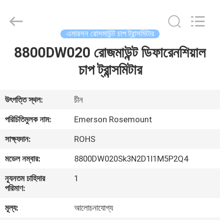
GREAT
SYSTEM
INDUSTRY
CO.
LTD.
এমারসন রোসমাউন্ট চাপ ট্রান্সমিটার
All
Rights
Reserved.
8800DW020 রোজমাউন্ট ডিফারেনশিয়াল
বাড়ি
চাপ ট্রান্সমিটার
পণ্য
উৎপত্তি স্থল:
চীন
আমাদের
পরিচিতিমুলক নাম:
Emerson Rosemount
সম্পর্কে
সাক্ষ্যদান:
ROHS
মডেল নম্বার:
8800DW020Sk3N2D1I1M5P2Q4
কারখানা
ন্যূনতম চাহিদার
1
ভ্রমণ
পরিমাণ:
মূল্য:
আলোচনাযোগ্য
মান