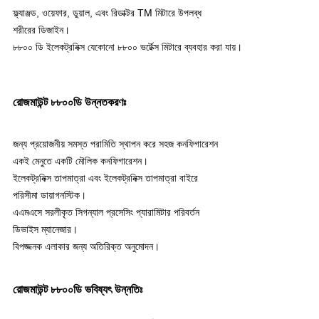
ফ্ল্যাঞ্জড, ওয়েফার, ডুয়াল, এবং রিডাক্টর TM মিটারে উপলব্ধ
শরীরের ডিজাইন।
৮৮০০ ডি ইলেকট্রনিক্স যেকোনো ৮৮০০ ভর্টেক্স মিটারে ব্যবহার করা যায়।
রোজমাউন্ট ৮৮০০ডি উন্নতকরণঃ
জন্য প্রয়োজনীয় সমস্ত পরামিতি স্থাপন করে সহজ কনফিগারেশন
একই মেনুতে একটি মৌলিক কনফিগারেশন।
ইলেকট্রনিক্স তাপমাত্রা এবং ইলেকট্রনিক্স তাপমাত্রা বাইরে
পরিসীমা ডায়াগনস্টিক।
এএমএসে সরলীকৃত সিগন্যাল প্রসেসিং প্যারামিটার পরিবর্তন
ডিভাইস ম্যানেজার।
বিপজ্জনক এলাকার জন্য অতিরিক্ত অনুমোদন।
রোজমাউন্ট ৮৮০০ডি ভবিষ্যৎ উন্নতিঃ