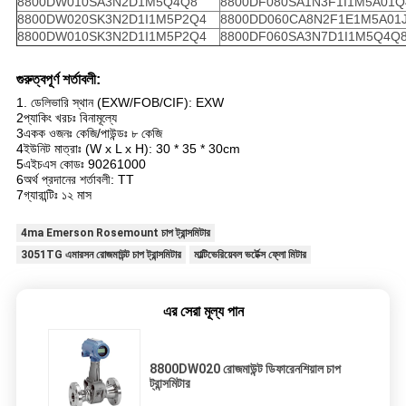
8800DW010SA3N2D1M5Q4Q8
8800DF080SA1N3F1I1M5A01Q
8800DW020SK3N2D1I1M5P2Q4
8800DD060CA8N2F1E1M5A01
8800DW010SK3N2D1I1M5P2Q4
8800DF060SA3N7D1I1M5Q4Q
গুরুত্বপূর্ণ শর্তাবলী:
1. ডেলিভারি স্থান (EXW/FOB/CIF): EXW
2প্যাকিং খরচঃ বিনামূল্যে
3একক ওজনঃ কেজি/পাউন্ডঃ ৮ কেজি
4ইউনিট মাত্রাঃ (W x L x H): 30 * 35 * 30cm
5এইচএস কোডঃ 90261000
6অর্থ প্রদানের শর্তাবলী: TT
7গ্যারান্টিঃ ১২ মাস
4ma Emerson Rosemount চাপ ট্রান্সমিটার
3051TG এমারসন রোজমাউন্ট চাপ ট্রান্সমিটার
মাল্টিভেরিয়েবল ভর্টেক্স ফ্লো মিটার
এর সেরা মূল্য পান
8800DW020 রোজমাউন্ট ডিফারেনশিয়াল চাপ
ট্রান্সমিটার