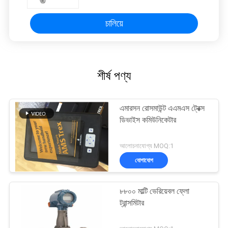
চালিয়ে
শীর্ষ পণ্য
এমারসন রোসমাউন্ট এএমএস ট্রেক্স
ডিভাইস কমিউনিকেটার
আলোচনাযোগ্য MOQ:1
যোগাযোগ
৮৮০০ মাল্টি ভেরিয়েবল ফ্লো
ট্রান্সমিটার