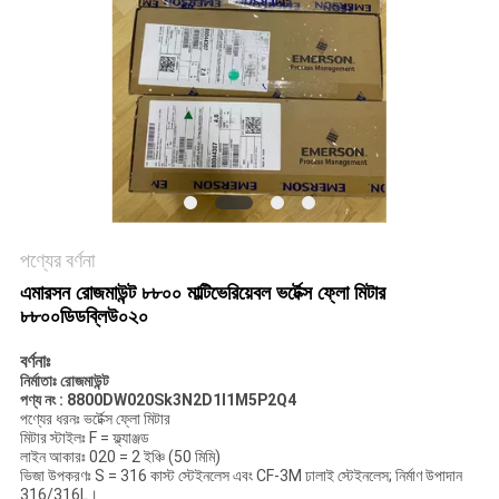
সাইট
ম্যাপ
গোপনীয়তা
নীতি
পণ্যের বর্ণনা
এমারসন রোজমাউন্ট ৮৮০০ মাল্টিভেরিয়েবল ভর্টেক্স ফ্লো মিটার
৮৮০০ডিডব্লিউ০২০
বর্ণনাঃ
নির্মাতাঃ রোজমাউন্ট
পণ্য নং : 8800DW020Sk3N2D1I1M5P2Q4
পণ্যের ধরনঃ ভর্টেক্স ফ্লো মিটার
মিটার স্টাইলঃ F = ফ্ল্যাঞ্জড
লাইন আকারঃ 020 = 2 ইঞ্চি (50 মিমি)
ভিজা উপকরণঃ S = 316 কাস্ট স্টেইনলেস এবং CF-3M ঢালাই স্টেইনলেস; নির্মাণ উপাদান
316/316L।