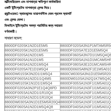
মাল্টিভেরিয়েবল এবং তাপমাত্রা ক্ষতিপূরণ কার্যকারিতা
একটি ইন্টিগ্রেটেড তাপমাত্রা সেন্সর দিয়ে।
প্ল্যান্টওয়েব© অ্যাডভান্সড ডায়াগনস্টিক যেমন প্রসেস অ্যালার্ট
এবং সেন্সর হেলথ।
ডিভাইসে ইন্টিগ্রেটেড সমস্ত পরামিতির জন্য সহায়তা
বর্ণনাকারী।
সাধারণ মডেল:
8800DF020SK1N2D1E5M5
8800DF020SA3N1P1MTAM5R5
8800DR020SK1N2D1E5M5
8800DF020SA7E1D1E5M5Q4
8800DF020SA1N2D1M5
8800DF060SA3N7D1I1M5Q4Q
8800DF060SA1N1D1M5
8800DF030SA1N1D1MCAM5H
8800DF040SA1N2D1M5Q4
8800DF080SA3E1D1MCAM5H
8800DF020SA7E1D1M5Q4
8800DD060SA8N2F1E1M5A01
8800DW015SK3N2D1I1M5Q4
8800CW030SA3N1D1E5M5R2
8800DF060SA1N2D1I1Q4M5
8800DW010SA1N2Q1K7M5Q4
8800DW010SK1N1D1I1M5Q4
8800DF005SA1N3F1I1M5A01Q
8800DF020SA3N2P1E1Q4Q8PD
8800DF010SA1N3F1I1M5A01Q
8800DF005SA1N2D1I1R10Q4
8800DF015SA1N3F1I1M5A01Q
8800DF010SA1N2D1I1R10Q4
8800DF020SA1N3F1I1M5A01Q
8800DW030SA3N1D1E5M5R20Q4
8800DF030SA1N3F1I1M5A01Q
8800DF060SA1N2D1M5Q4Q8
8800DF040SA1N3F1I1M5A01Q