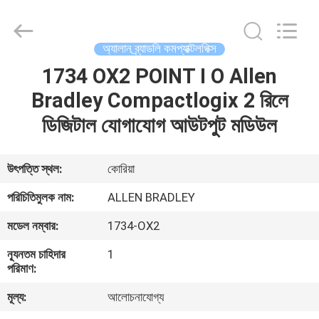
GREAT
SYSTEM
INDUSTRY
CO.
LTD.
অ্যালান ব্র্যাডলি কমপ্যাক্টলগিক্স
All
Rights
Reserved.
1734 OX2 POINT I O Allen
বাড়ি
Bradley Compactlogix 2 রিলে
পণ্য
ডিজিটাল যোগাযোগ আউটপুট মডিউল
আমাদের
উৎপত্তি স্থল:
কোরিয়া
সম্পর্কে
পরিচিতিমুলক নাম:
ALLEN BRADLEY
মডেল নম্বার:
1734-OX2
কারখানা
ন্যূনতম চাহিদার
1
ভ্রমণ
পরিমাণ:
মূল্য:
আলোচনাযোগ্য
মান