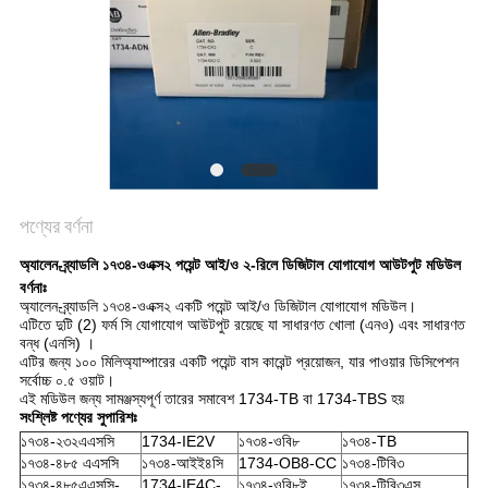
সাইট
ম্যাপ
গোপনীয়তা
নীতি
পণ্যের বর্ণনা
অ্যালেন-ব্র্যাডলি ১৭৩৪-ওএক্স২ পয়েন্ট আই/ও ২-রিলে ডিজিটাল যোগাযোগ আউটপুট মডিউল
বর্ণনাঃ
অ্যালেন-ব্র্যাডলি ১৭৩৪-ওএক্স২ একটি পয়েন্ট আই/ও ডিজিটাল যোগাযোগ মডিউল।
এটিতে দুটি (2) ফর্ম সি যোগাযোগ আউটপুট রয়েছে যা সাধারণত খোলা (এনও) এবং সাধারণত
বন্ধ (এনসি) ।
এটির জন্য ১০০ মিলিঅ্যাম্পারের একটি পয়েন্ট বাস কারেন্ট প্রয়োজন, যার পাওয়ার ডিসিপেশন
সর্বোচ্চ ০.৫ ওয়াট।
এই মডিউল জন্য সামঞ্জস্যপূর্ণ তারের সমাবেশ 1734-TB বা 1734-TBS হয়
সংশ্লিষ্ট পণ্যের সুপারিশঃ
১৭৩৪-২৩২এএসসি
1734-IE2V
১৭৩৪-ওবি৮
১৭৩৪-TB
১৭৩৪-৪৮৫ এএসসি
১৭৩৪-আইই৪সি
1734-OB8-CC
১৭৩৪-টিবি৩
১৭৩৪-৪৮৫এএসসি-
1734-IE4C-
১৭৩৪-ওবি৮ই
১৭৩৪-টিবি৩এস