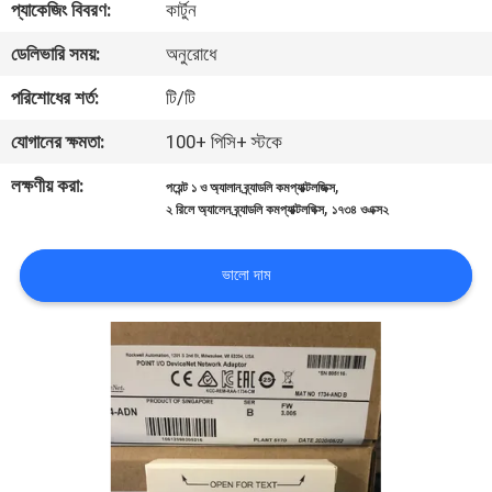
প্যাকেজিং বিবরণ:
কার্টুন
নিয়ন্ত্রণ
ডেলিভারি সময়:
অনুরোধে
আমাদের
পরিশোধের শর্ত:
টি/টি
সাথে
যোগানের ক্ষমতা:
100+ পিসি+ স্টকে
যোগাযোগ
লক্ষণীয় করা:
,
পয়েন্ট ১ ও অ্যালান ব্র্যাডলি কমপ্যাক্টলজিক্স
করুন
,
২ রিলে অ্যালেন ব্র্যাডলি কমপ্যাক্টলগিক্স
১৭৩৪ ওএক্স২
খবর
ভালো দাম
উদ্ধৃতির
জন্য
আবেদন