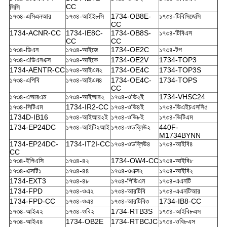
CC
সিসি
১৭৩৪-এসিএনআর
১৭৩৪-আইই৮সি
1734-OB8E-
১৭৩৪-টিবিসিজেসি
CC
1734-ACNR-CC
1734-IE8C-
1734-OB8S-
১৭৩৪-টিবিএস
CC
CC
১৭৩৪-ডিএন
১৭৩৪-আইজে
1734-OE2C
১৭৩৪-টপ
১৭৩৪-এডিএনএক্স
১৭৩৪-আইকে
1734-OE2V
1734-TOP3
1734-AENTR-CC
১৭৩৪-আইএম২
1734-OE4C
1734-TOP3S
১৭৩৪-এপিবি
১৭৩৪-আইএম৪
1734-OE4C-
1734-TOPS
CC
১৭৩৪-এআরএম
১৭৩৪-আইআর২
১৭৩৪-ওভি২ই
1734-VHSC24
১৭৩৪-সিটিএম
1734-IR2-CC
১৭৩৪-ওভি৪ই
১৭৩৪-ভিএইচএসসি৫
1734D-IB16
১৭৩৪-আইআর২ই
১৭৩৪-ওভি৮ই
১৭৩৪-ভিটিএম
1734-EP24DC
১৭৩৪-আইটি২আই
১৭৩৪-ওডব্লিউ২
440F-
M1734BYNN
1734-EP24DC-
1734-IT2I-CC
১৭৩৪-ওডব্লিউ৪
১৭৩৪-আইবি৪
CC
১৭৩৪-ইপিএসি
১৭৩৪-৪২
1734-OW4-CC
১৭৩৪-আইবি৮
১৭৩৪-এক্সটি১
১৭৩৪-৪৪
১৭৩৪-ওএক্স২
১৭৩৪-আইবি২
1734-EXT3
১৭৩৪-৪৮
১৭৩৪-পিডিএন
১৭৩৪-এএনটি
1734-FPD
১৭৩৪-ওএ২
১৭৩৪-আরটিবি
১৭৩৪-এএনটিআর
1734-FPD-CC
১৭৩৪-ওএ৪
১৭৩৪-আরটিবি৩
1734-IB8-CC
১৭৩৪-আইএ২
১৭৩৪-ওবি২
1734-RTB3S
১৭৩৪-আইবি৮এস
১৭৩৪-আইএ৪
1734-OB2E
1734-RTBCJC
১৭৩৪-ওবি৮এস