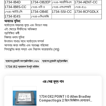
1734-IB4D
1734-OB2EP
১৭৩৪-আরটিবিএস
1734-AENT-CC
1734-IB8S-CC
১৭৩৪-ওবি ৪
১৭৩৪-এসএসআই
১৭৩৪-৪১১
১৭৩৪-আইই২সি
1734-OB4E
1734-SSI-CC
1734-8CFGDLX
1734-IE4S
১৭৩৪-৮সিএফজি
আমাদের সুবিধা:
সর্বোত্তম সম্ভাব্য মূল্য এবং বিতরণ সময়
এই ক্ষেত্রে দীর্ঘদিনের অভিজ্ঞতা
প্রশিক্ষিত কর্মী
নিজস্ব গুদাম সুবিধা
উৎপাদন শাখার সাথে সর্বোত্তম সম্পর্ক
আপনার জন্য নমনীয় এবং স্বতন্ত্র পরিষেবা
শিপমেন্টের জন্য সস্তা এবং নিরাপদ ফরোয়ার্ডার (বায়ু)
অ্যালেন ব্র্যাডলি কমপ্যাক্টলগিক্স ১৭৫৬
অ্যালেন ব্র্যাডলি কন্ট্রোলজিক্স
1734 IR2 অ্যানালগ ইনপুট মডিউল
এর সেরা মূল্য পান
1734 OX2 POINT I O Allen Bradley
Compactlogix 2 রিলে ডিজিটাল যোগাযোগ
আউটপুট মডিউল