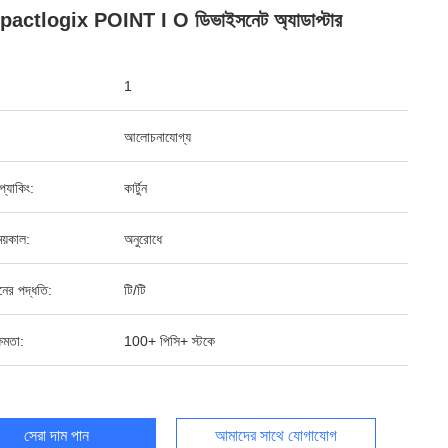
ctlogix POINT I O ডিভাইসনেট অ্যাডাপ্টার
1
আলোচনাযোগ্য
ড প্যাকিং:
কার্টুন
য়কাল:
অনুরোধে
ানের পদ্ধতি:
টি/টি
ষমতা:
100+ পিসি+ স্টকে
সেরা দাম পান
আমাদের সাথে যোগাযোগ