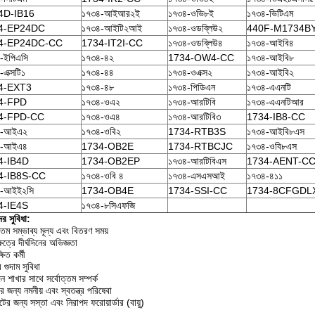
4D-IB16
১৭৩৪-আইআর২ই
১৭৩৪-ওভি৮ই
১৭৩৪-ভিটিএম
4-EP24DC
১৭৩৪-আইটি২আই
১৭৩৪-ওডব্লিউ২
440F-M1734B
4-EP24DC-CC
1734-IT2I-CC
১৭৩৪-ওডব্লিউ৪
১৭৩৪-আইবি৪
-ইপিএসি
১৭৩৪-৪২
1734-OW4-CC
১৭৩৪-আইবি৮
এক্সটি১
১৭৩৪-৪৪
১৭৩৪-ওএক্স২
১৭৩৪-আইবি২
4-EXT3
১৭৩৪-৪৮
১৭৩৪-পিডিএন
১৭৩৪-এএনটি
4-FPD
১৭৩৪-ওএ২
১৭৩৪-আরটিবি
১৭৩৪-এএনটিআর
4-FPD-CC
১৭৩৪-ওএ৪
১৭৩৪-আরটিবি৩
1734-IB8-CC
৪-আইএ২
১৭৩৪-ওবি২
1734-RTB3S
১৭৩৪-আইবি৮এস
৪-আইএ৪
1734-OB2E
1734-RTBCJC
১৭৩৪-ওবি৮এস
4-IB4D
1734-OB2EP
১৭৩৪-আরটিবিএস
1734-AENT-C
4-IB8S-CC
১৭৩৪-ওবি ৪
১৭৩৪-এসএসআই
১৭৩৪-৪১১
৪-আইই২সি
1734-OB4E
1734-SSI-CC
1734-8CFGDL
4-IE4S
১৭৩৪-৮সিএফজি
র সুবিধা:
্তম সম্ভাব্য মূল্য এবং বিতরণ সময়
েত্রে দীর্ঘদিনের অভিজ্ঞতা
ষিত কর্মী
 গুদাম সুবিধা
ন শাখার সাথে সর্বোত্তম সম্পর্ক
 জন্য নমনীয় এবং স্বতন্ত্র পরিষেবা
্টের জন্য সস্তা এবং নিরাপদ ফরোয়ার্ডার (বায়ু)