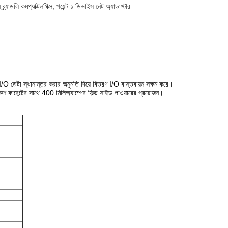
র্যাডলি কমপ্যাক্টলগিক্স
, 
পয়েন্ট ১ ডিভাইস নেট অ্যাডাপ্টার
ে I/O ডেটা স্থানান্তর করার অনুমতি দিয়ে বিতরণ I/O বাস্তবায়ন সক্ষম করে।
 কারেন্টের সাথে 400 মিলিঅ্যাম্পের ফিল্ড সাইড পাওয়ারের প্রয়োজন।