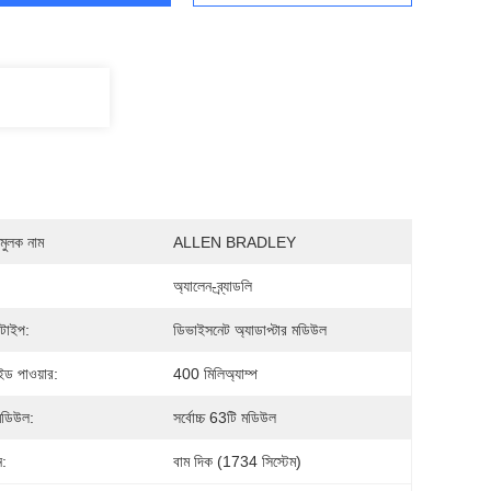
মুলক নাম
ALLEN BRADLEY
অ্যালেন-ব্র্যাডলি
টাইপ:
ডিভাইসনেট অ্যাডাপ্টার মডিউল
াইড পাওয়ার:
400 মিলিঅ্যাম্প
মডিউল:
সর্বোচ্চ 63টি মডিউল
ন:
বাম দিক (1734 সিস্টেম)