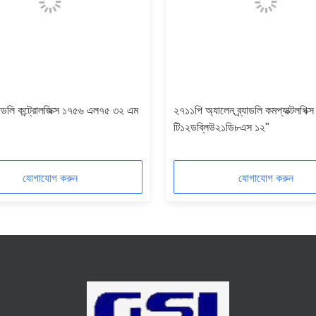
্যাডলি কন্ট্রোলজিক্স ১৭৫৬ এল৭৫ ৩২ এম
২৭১১পি অ্যালেন ব্র্যাডলি কমপ্যাক্টলগিক্স
টি১২ডব্লিউ২১ডি৮এস ১২"
যোগাযোগ করুন
যোগাযোগ করুন