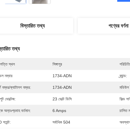
বিস্তারিত তথ্য
পণ্যের বর্ণনা
স্তারিত তথ্য
পত্তি স্থল
সিঙ্গাপুর
পরিচিতি
েল নম্বার
1734-ADN
ব্র্যান্ড:
র্ট নম্বর/ক্যাটালগ নম্বর:
1734-ADN
মডিউল 
পুট ভোল্টেজ:
23 ভোল্ট ডিসি
ফিল্ড স
কে অন্তঃপ্রবাহ বর্তমান:
6 Amps
চালিত 
 পয়েন্ট:
সর্বাধিক 504
অবস্থা