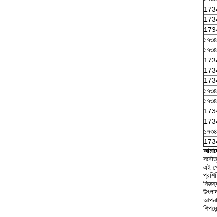
173
173
173
১৭৩৪
১৭৩৪-
173
173
173
১৭৩
১৭৩
173
173
১৭৩
173
আমাদে
সর্বোত
এই ক্ষ
প্রশিক্
নিজস্ব
উৎপাদ
আপনার
শিপমেন