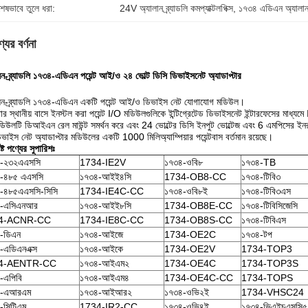
শেষভাবে তুলে ধরা:
24V অ্যালান ব্র্যাডলি কমপ্যাক্টলগিক্স
, 
১৭৩৪ এডিএন অ্যালান ব্
যের বর্ণনা
েন-ব্র্যাডলি ১৭৩৪-এডিএন পয়েন্ট আই/ও ২৪ ভোল্ট ডিসি ডিভাইসনেট অ্যাডাপ্টার
েন-ব্র্যাডলি ১৭৩৪-এডিএন একটি পয়েন্ট আই/ও ডিভাইস নেট যোগাযোগ মডিউল।
ার স্থানীয় বাসে ইনস্টল করা পয়েন্ট I/O মডিউলগুলিকে ইন্টিগ্রেটেড ডিভাইসনেট ইন্টারফেসের মাধ্যম
িউলটি ডিআইএন রেল মাউন্ট সমর্থন করে এবং 24 ভোল্টের ডিসি ইনপুট ভোল্টেজ এবং 6 এমপিসের ইনরুশ
ভাইস নেট অ্যাডাপ্টার মডিউলের একটি 1000 মিলিঅ্যাম্পিয়ার পয়েন্টবাস বর্তমান রয়েছে।
ষ্ট পণ্যের সুপারিশঃ
-২৩২এএসসি
1734-IE2V
১৭৩৪-ওবি৮
১৭৩৪-TB
-৪৮৫ এএসসি
১৭৩৪-আইই৪সি
1734-OB8-CC
১৭৩৪-টিবি৩
-৪৮৫এএসসি-সিসি
1734-IE4C-CC
১৭৩৪-ওবি৮ই
১৭৩৪-টিবি৩এস
৪-এসিএনআর
১৭৩৪-আইই৮সি
1734-OB8E-CC
১৭৩৪-টিবিসিজেসি
4-ACNR-CC
1734-IE8C-CC
1734-OB8S-CC
১৭৩৪-টিবিএস
-ডিএন
১৭৩৪-আইজে
1734-OE2C
১৭৩৪-টপ
-এডিএনএক্স
১৭৩৪-আইকে
1734-OE2V
1734-TOP3
4-AENTR-CC
১৭৩৪-আইএম২
1734-OE4C
1734-TOP3S
-এপিবি
১৭৩৪-আইএম৪
1734-OE4C-CC
1734-TOPS
৪-এআরএম
১৭৩৪-আইআর২
১৭৩৪-ওভি২ই
1734-VHSC24
-সিটিএম
1734-IR2-CC
১৭৩৪-ওভি৪ই
১৭৩৪-ভিএইচএসসি৫