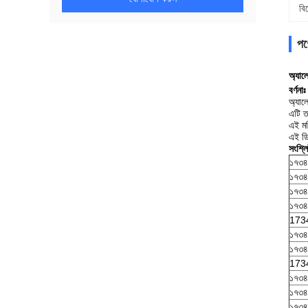
বি
পণ্
অ্যাল
বর্ণনাঃ
অ্যাল
এটি ত
এই মড
এই ডি
সংশ্লি
১৭৩৪
১৭৩৪
১৭৩৪
১৭৩
173
১৭৩৪
১৭৩৪
173
১৭৩৪
১৭৩
১৭৩৪