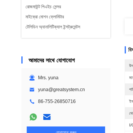
রোজমাউন্ট পিএইচ সেন্সর
মাইক্রো মোশন ফ্লোমিটার
টেলিডিন অ্যানালিটিক্যাল ইন্সট্রুমেন্টস
বি
আমাদের সাথে যোগাযোগ
উৎ
Mrs. yuna
মড
yuna@greatsystem.cn
পা
86-755-26850716
ইন
থে
I/O
যোগাযোগ করুন