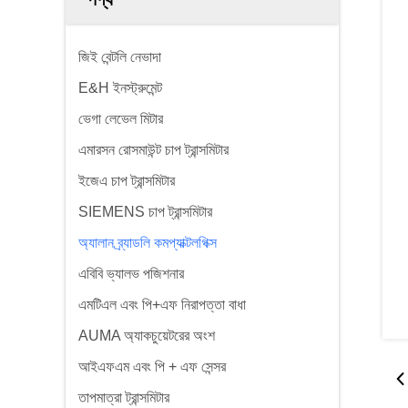
জিই বেন্টলি নেভাদা
E&H ইনস্ট্রুমেন্ট
ভেগা লেভেল মিটার
এমারসন রোসমাউন্ট চাপ ট্রান্সমিটার
ইজেএ চাপ ট্রান্সমিটার
SIEMENS চাপ ট্রান্সমিটার
অ্যালান ব্র্যাডলি কমপ্যাক্টলগিক্স
এবিবি ভ্যালভ পজিশনার
এমটিএল এবং পি+এফ নিরাপত্তা বাধা
AUMA অ্যাকচুয়েটরের অংশ
আইএফএম এবং পি + এফ সেন্সর
তাপমাত্রা ট্রান্সমিটার